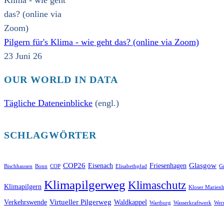
Pilgern für's Klima - wie geht das? (online via Zoom)
23 Juni 26
OUR WORLD IN DATA
Tägliche Dateneinblicke
(engl.)
SCHLAGWÖRTER
COP26
Glasgow
Eisenach
Friesenhagen
Bischhausen
Bonn
COP
Elisabethpfad
Gr
Klimapilgerweg
Klimaschutz
Klimapilgern
Kloser Marienh
Virtueller Pilgerweg
Verkehrswende
Waldkappel
Wartburg
Wasserkraftwerk
Wer