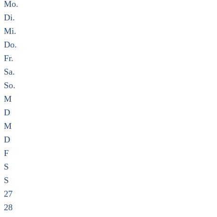
Mo.
Di.
Mi.
Do.
Fr.
Sa.
So.
M
D
M
D
F
S
S
27
28