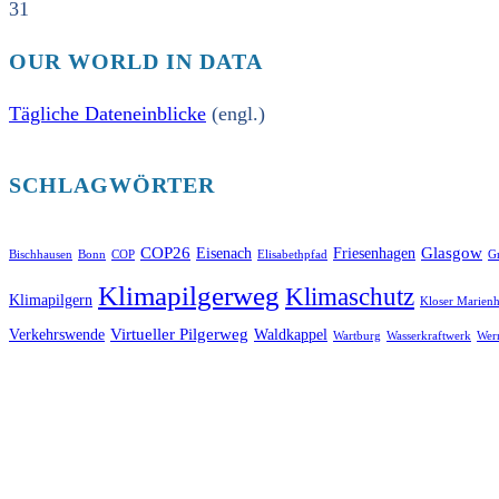
31
OUR WORLD IN DATA
Tägliche Dateneinblicke
(engl.)
SCHLAGWÖRTER
COP26
Glasgow
Eisenach
Friesenhagen
Bischhausen
Bonn
COP
Elisabethpfad
Gr
Klimapilgerweg
Klimaschutz
Klimapilgern
Kloser Marienh
Virtueller Pilgerweg
Verkehrswende
Waldkappel
Wartburg
Wasserkraftwerk
Wer