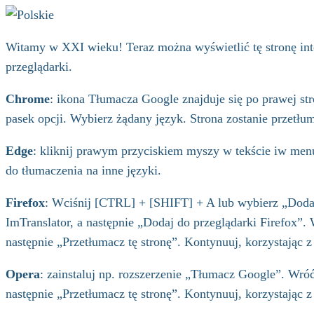
Witamy w XXI wieku! Teraz można wyświetlić tę stronę inte
przeglądarki.
Chrome
: ikona Tłumacza Google znajduje się po prawej str
pasek opcji. Wybierz żądany język. Strona zostanie przetłu
Edge
: kliknij prawym przyciskiem myszy w tekście iw menu
do tłumaczenia na inne języki.
Firefox
: Wciśnij [CTRL] + [SHIFT] + A lub wybierz „Dodat
ImTranslator, a następnie „Dodaj do przeglądarki Firefox
następnie „Przetłumacz tę stronę”. Kontynuuj, korzystając z
Opera
: zainstaluj np. rozszerzenie „Tłumacz Google”. Wr
następnie „Przetłumacz tę stronę”. Kontynuuj, korzystając z