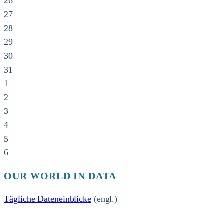
26
27
28
29
30
31
1
2
3
4
5
6
OUR WORLD IN DATA
Tägliche Dateneinblicke
(engl.)