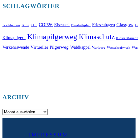
SCHLAGWÖRTER
COP26
Glasgow
Eisenach
Friesenhagen
Bischhausen
Bonn
COP
Elisabethpfad
Gr
Klimapilgerweg
Klimaschutz
Klimapilgern
Kloser Marienh
Virtueller Pilgerweg
Verkehrswende
Waldkappel
Wartburg
Wasserkraftwerk
Wer
ARCHIV
Archiv
IMPRESSUM