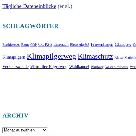
Tägliche Dateneinblicke
(engl.)
SCHLAGWÖRTER
COP26
Glasgow
Eisenach
Friesenhagen
Bischhausen
Bonn
COP
Elisabethpfad
Gr
Klimapilgerweg
Klimaschutz
Klimapilgern
Kloser Marienh
Virtueller Pilgerweg
Verkehrswende
Waldkappel
Wartburg
Wasserkraftwerk
Wer
ARCHIV
Archiv