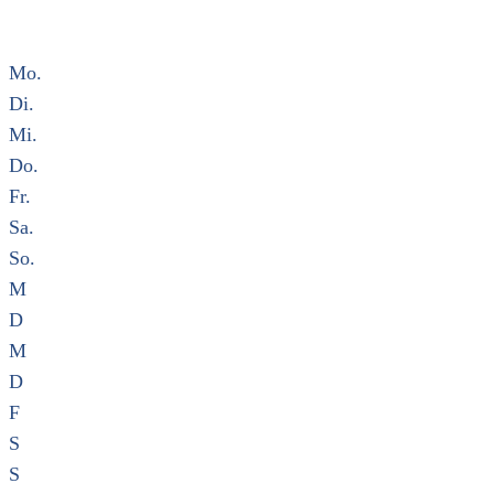
Mo.
Di.
Mi.
Do.
Fr.
Sa.
So.
M
D
M
D
F
S
S