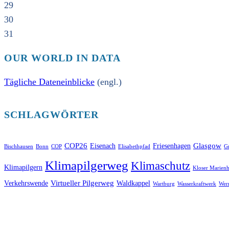
29
30
31
OUR WORLD IN DATA
Tägliche Dateneinblicke
(engl.)
SCHLAGWÖRTER
COP26
Glasgow
Eisenach
Friesenhagen
Bischhausen
Bonn
COP
Elisabethpfad
Gr
Klimapilgerweg
Klimaschutz
Klimapilgern
Kloser Marienh
Virtueller Pilgerweg
Verkehrswende
Waldkappel
Wartburg
Wasserkraftwerk
Wer