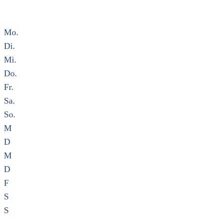
Mo.
Di.
Mi.
Do.
Fr.
Sa.
So.
M
D
M
D
F
S
S