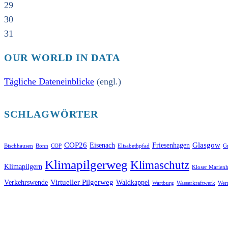
29
30
31
OUR WORLD IN DATA
Tägliche Dateneinblicke
(engl.)
SCHLAGWÖRTER
COP26
Glasgow
Eisenach
Friesenhagen
Bischhausen
Bonn
COP
Elisabethpfad
Gr
Klimapilgerweg
Klimaschutz
Klimapilgern
Kloser Marienh
Virtueller Pilgerweg
Verkehrswende
Waldkappel
Wartburg
Wasserkraftwerk
Wer