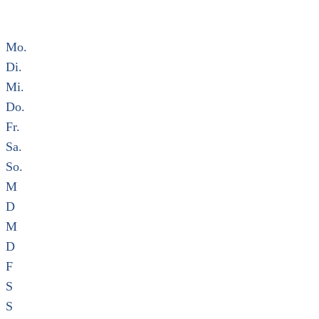
Mo.
Di.
Mi.
Do.
Fr.
Sa.
So.
M
D
M
D
F
S
S