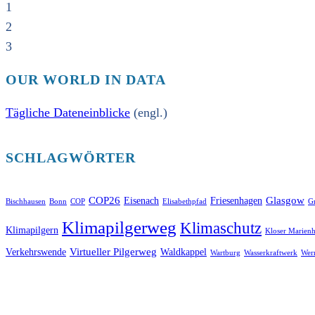
1
2
3
OUR WORLD IN DATA
Tägliche Dateneinblicke
(engl.)
SCHLAGWÖRTER
COP26
Glasgow
Eisenach
Friesenhagen
Bischhausen
Bonn
COP
Elisabethpfad
Gr
Klimapilgerweg
Klimaschutz
Klimapilgern
Kloser Marienh
Virtueller Pilgerweg
Verkehrswende
Waldkappel
Wartburg
Wasserkraftwerk
Wer