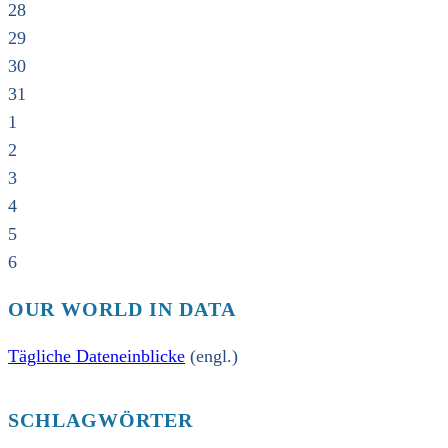
28
29
30
31
1
2
3
4
5
6
OUR WORLD IN DATA
Tägliche Dateneinblicke
(engl.)
SCHLAGWÖRTER