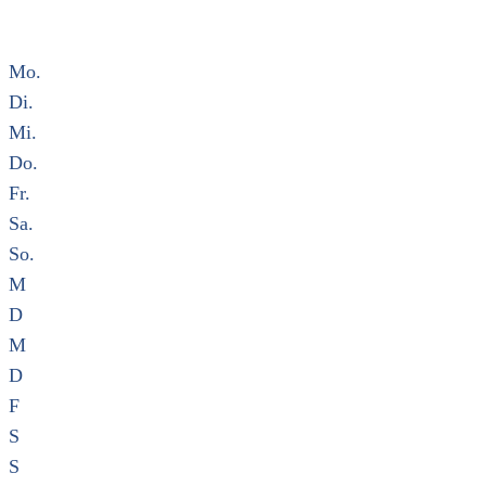
Mo.
Di.
Mi.
Do.
Fr.
Sa.
So.
M
D
M
D
F
S
S