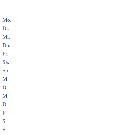
Mo.
Di.
Mi.
Do.
Fr.
Sa.
So.
M
D
M
D
F
S
S