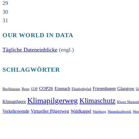
29
30
31
OUR WORLD IN DATA
Tägliche Dateneinblicke
(engl.)
SCHLAGWÖRTER
COP26
Glasgow
Eisenach
Friesenhagen
Bischhausen
Bonn
COP
Elisabethpfad
Gr
Klimapilgerweg
Klimaschutz
Klimapilgern
Kloser Marienh
Virtueller Pilgerweg
Verkehrswende
Waldkappel
Wartburg
Wasserkraftwerk
Wer