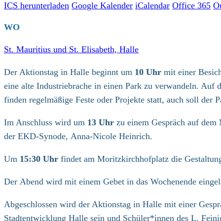
ICS herunterladen
Google Kalender
iCalendar
Office 365
O
WO
St. Mauritius und St. Elisabeth, Halle
Der Aktionstag in Halle beginnt um
10 Uhr
mit einer Besich
eine alte Industriebrache in einen Park zu verwandeln. Auf 
finden regelmäßige Feste oder Projekte statt, auch soll der
Im Anschluss wird um
13 Uhr
zu einem Gespräch auf dem M
der EKD-Synode, Anna-Nicole Heinrich.
Um
15:30 Uhr
findet am Moritzkirchhofplatz die Gestaltung
Der Abend wird mit einem Gebet in das Wochenende eingelä
Abgeschlossen wird der Aktionstag in Halle mit einer Ges
Stadtentwicklung Halle sein und Schüler*innen des L. Fei