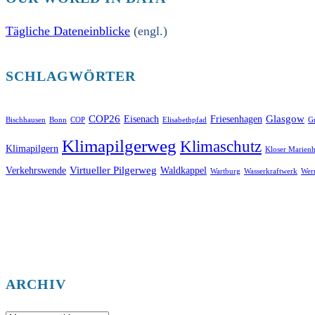
Tägliche Dateneinblicke
(engl.)
SCHLAGWÖRTER
COP26
Glasgow
Eisenach
Friesenhagen
Bischhausen
Bonn
COP
Elisabethpfad
Gr
Klimapilgerweg
Klimaschutz
Klimapilgern
Kloser Marienh
Virtueller Pilgerweg
Verkehrswende
Waldkappel
Wartburg
Wasserkraftwerk
Wer
ARCHIV