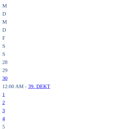
M
D
M
D
F
S
S
28
29
30
12:00 AM -
39. DEKT
1
2
3
4
5