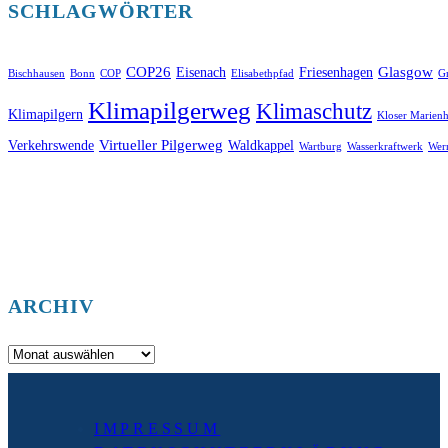
SCHLAGWÖRTER
COP26
Glasgow
Eisenach
Friesenhagen
Bischhausen
Bonn
COP
Elisabethpfad
Gr
Klimapilgerweg
Klimaschutz
Klimapilgern
Kloser Marienh
Virtueller Pilgerweg
Verkehrswende
Waldkappel
Wartburg
Wasserkraftwerk
Wer
ARCHIV
Archiv
IMPRESSUM