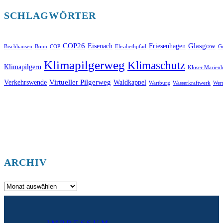
SCHLAGWÖRTER
COP26
Glasgow
Eisenach
Friesenhagen
Bischhausen
Bonn
COP
Elisabethpfad
Gr
Klimapilgerweg
Klimaschutz
Klimapilgern
Kloser Marienh
Virtueller Pilgerweg
Verkehrswende
Waldkappel
Wartburg
Wasserkraftwerk
Wer
ARCHIV
Archiv