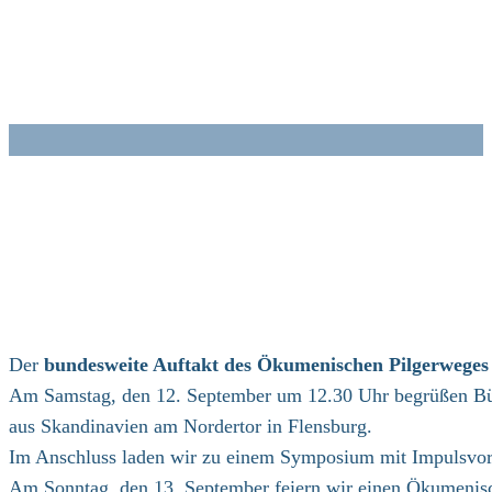
Zum
Inhalt
springen
Der
bundesweite Auftakt des Ökumenischen Pilgerweges 
Am Samstag, den 12. September um 12.30 Uhr begrüßen Bürg
aus Skandinavien am Nordertor in Flensburg.
Im Anschluss laden wir zu einem Symposium mit Impulsvo
Am Sonntag, den 13. September feiern wir einen Ökumenisch