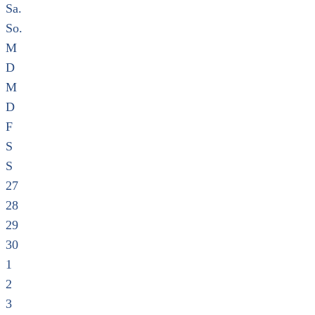
Sa.
So.
M
D
M
D
F
S
S
27
28
29
30
1
2
3