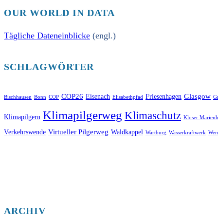
OUR WORLD IN DATA
Tägliche Dateneinblicke
(engl.)
SCHLAGWÖRTER
COP26
Glasgow
Eisenach
Friesenhagen
Bischhausen
Bonn
COP
Elisabethpfad
Gr
Klimapilgerweg
Klimaschutz
Klimapilgern
Kloser Marienh
Virtueller Pilgerweg
Verkehrswende
Waldkappel
Wartburg
Wasserkraftwerk
Wer
ARCHIV