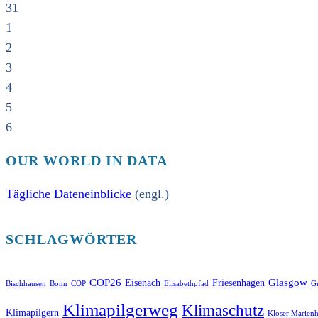
31
1
2
3
4
5
6
OUR WORLD IN DATA
Tägliche Dateneinblicke
(engl.)
SCHLAGWÖRTER
COP26
Glasgow
Eisenach
Friesenhagen
Bischhausen
Bonn
COP
Elisabethpfad
Gr
Klimapilgerweg
Klimaschutz
Klimapilgern
Kloser Marienh