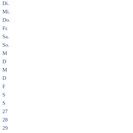
Di.
Mi.
Do.
Fr.
Sa.
So.
M
D
M
D
F
S
S
27
28
29