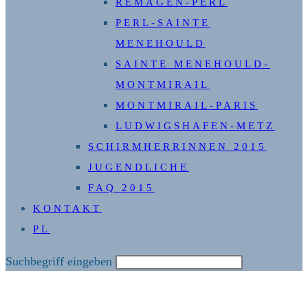
REMAGEN-PERL
PERL-SAINTE
MENEHOULD
SAINTE MENEHOULD-
MONTMIRAIL
MONTMIRAIL-PARIS
LUDWIGSHAFEN-METZ
SCHIRMHERRINNEN 2015
JUGENDLICHE
FAQ 2015
KONTAKT
PL
Diese
Suchbegriff eingeben
Website
durchsuchen