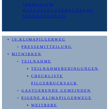
9.
IMPRESSUM
Etappe:
DATENSCHUTZERKLÄRUNG
Obereisenhausen
SPENDENKONTO
–
Rudersdorf
(26
10.KLIMAPILGERWEG
km)
PRESSEMITTEILUNG
MITWIRKEN
TEILNAHME
TEILNAHMEBEDINGUNGEN
CHECKLISTE
PILGERRUCKSACK
GASTGEBENDE GEMEINDEN
EIGENE KLIMAPILGERWEGE
WEITRERE