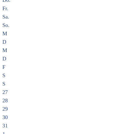
Do.
Fr.
Sa.
So.
M
D
M
D
F
S
S
27
28
29
30
31