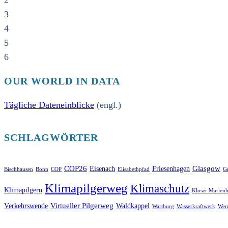
2
3
4
5
6
OUR WORLD IN DATA
Tägliche Dateneinblicke
(engl.)
SCHLAGWÖRTER
COP26
Glasgow
Eisenach
Friesenhagen
Bischhausen
Bonn
COP
Elisabethpfad
Gr
Klimapilgerweg
Klimaschutz
Klimapilgern
Kloser Marienh
Virtueller Pilgerweg
Verkehrswende
Waldkappel
Wartburg
Wasserkraftwerk
Wer