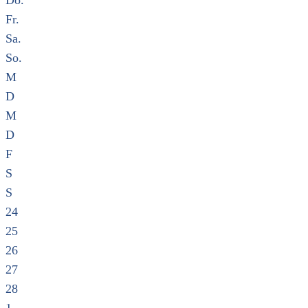
Do.
Fr.
Sa.
So.
M
D
M
D
F
S
S
24
25
26
27
28