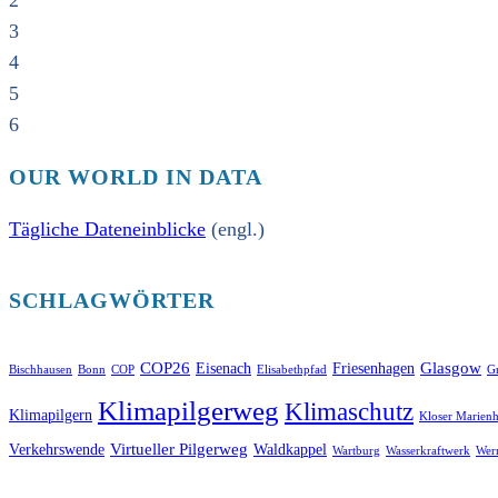
2
3
4
5
6
OUR WORLD IN DATA
Tägliche Dateneinblicke
(engl.)
SCHLAGWÖRTER
COP26
Glasgow
Eisenach
Friesenhagen
Bischhausen
Bonn
COP
Elisabethpfad
Gr
Klimapilgerweg
Klimaschutz
Klimapilgern
Kloser Marienh
Virtueller Pilgerweg
Verkehrswende
Waldkappel
Wartburg
Wasserkraftwerk
Wer