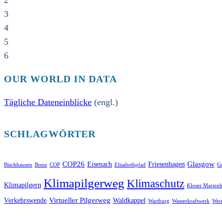
2
3
4
5
6
OUR WORLD IN DATA
Tägliche Dateneinblicke
(engl.)
SCHLAGWÖRTER
COP26
Glasgow
Eisenach
Friesenhagen
Bischhausen
Bonn
COP
Elisabethpfad
Gr
Klimapilgerweg
Klimaschutz
Klimapilgern
Kloser Marienh
Virtueller Pilgerweg
Verkehrswende
Waldkappel
Wartburg
Wasserkraftwerk
Wer