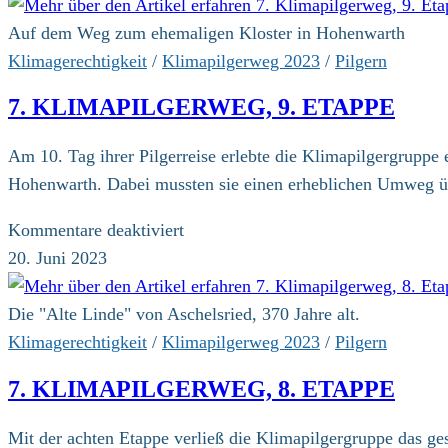
reicht.
Mehr
Auf dem Weg zum ehemaligen Kloster in Hohenwarth
Mut
Klimagerechtigkeit
/
Klimapilgerweg 2023
/
Pilgern
zu
7. KLIMAPILGERWEG, 9. ETAPPE
Suffizienz
Am 10. Tag ihrer Pilgerreise erlebte die Klimapilgergruppe
Hohenwarth. Dabei mussten sie einen erheblichen Umweg ü
für
Kommentare deaktiviert
7.
20. Juni 2023
Klimapilgerweg,
9.
Die "Alte Linde" von Aschelsried, 370 Jahre alt.
Etappe
Klimagerechtigkeit
/
Klimapilgerweg 2023
/
Pilgern
7. KLIMAPILGERWEG, 8. ETAPPE
Mit der achten Etappe verließ die Klimapilgergruppe das ges