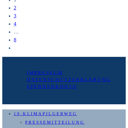
Aktionstag
2
in
3
Ingolstadt
4
…
8
Zur
nächsten
Seite
IMPRESSUM
DATENSCHUTZERKLÄRUNG
SPENDENKONTO
10.KLIMAPILGERWEG
PRESSEMITTEILUNG