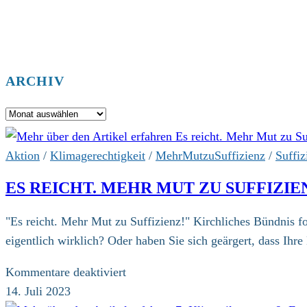
ARCHIV
Archiv
Aktion
/
Klimagerechtigkeit
/
MehrMutzuSuffizienz
/
Suffiz
ES REICHT. MEHR MUT ZU SUFFIZIE
"Es reicht. Mehr Mut zu Suffizienz!" Kirchliches Bündnis fo
eigentlich wirklich? Oder haben Sie sich geärgert, dass Ihr
für
Kommentare deaktiviert
Es
14. Juli 2023