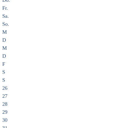
Do.
Fr.
Sa.
So.
M
D
M
D
F
S
S
26
27
28
29
30