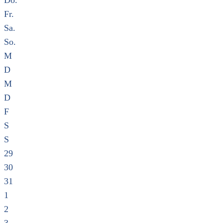
Do.
Fr.
Sa.
So.
M
D
M
D
F
S
S
29
30
31
1
2