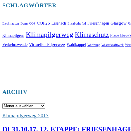
SCHLAGWÖRTER
COP26
Glasgow
Eisenach
Friesenhagen
Bischhausen
Bonn
COP
Elisabethpfad
Gr
Klimapilgerweg
Klimaschutz
Klimapilgern
Kloser Marienh
Virtueller Pilgerweg
Verkehrswende
Waldkappel
Wartburg
Wasserkraftwerk
Wer
ARCHIV
Archiv
Klimapilgerweg 2017
DI 31.10.17, 12. ETAPPE: FRIESEN