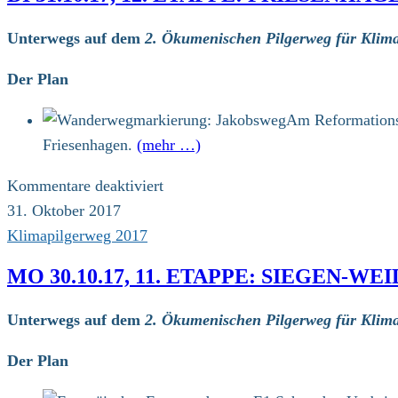
Unterwegs auf dem
2. Ökumenischen Pilgerweg für Klima
Der Plan
Am Reformationst
Friesenhagen.
(mehr …)
für
Kommentare deaktiviert
Di
31. Oktober 2017
31.10.17,
Klimapilgerweg 2017
12.
MO 30.10.17, 11. ETAPPE: SIEGEN-W
Etappe:
Friesenhagen
Unterwegs auf dem
2. Ökumenischen Pilgerweg für Klima
–
Waldbröl-
Der Plan
Hermesdorf