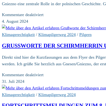
Gniezno eine zentrale Rolle in der polnischen Geschichte. 
für
Kommentare deaktiviert
Gniezno:
4. August 2024
Die
historische
Klimagerechtigkeit
/
Klimapilgerweg 2024
/
Pilgern
Wiege
GRUSSWORTE DER SCHIRMHERRIN 
Polens
Direkt sind hier die Kurzfassungen aus dem Flyer des Pilge
werden. Ich grüße Sie herzlich aus Gnesen/Gniezno, der ers
für
Kommentare deaktiviert
Grußworte
31. Juli 2024
der
Schirmherrin
Klimagerechtigkeit
/
Klimapilgerweg 2024
und
FORTSCHRITTSMELDUNGEN ZUM 8.