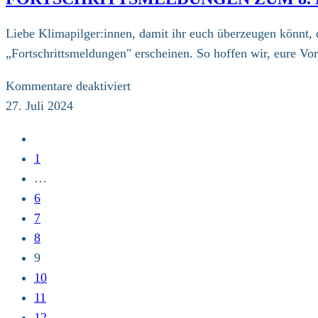
Schirmherren
zum
Liebe Klimapilger:innen, damit ihr euch überzeugen könnt, 
8.
„Fortschrittsmeldungen" erscheinen. So hoffen wir, eure V
Ökumenischen
Pilgerweg
für
Kommentare deaktiviert
für
Fortschrittsmeldungen
27. Juli 2024
Klimagerechtigkeit
zum
Zur
8.
vorherigen
1
Klimapilgerweg
Seite
…
6
7
8
9
10
11
12