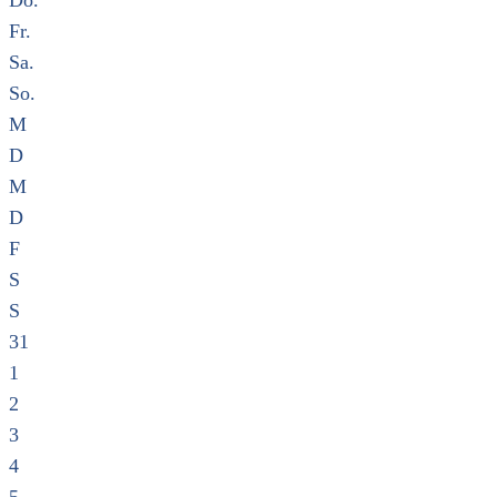
Do.
Fr.
Sa.
So.
M
D
M
D
F
S
S
31
1
2
3
4