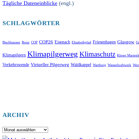
Tägliche Dateneinblicke
(engl.)
SCHLAGWÖRTER
COP26
Glasgow
Eisenach
Friesenhagen
Bischhausen
Bonn
COP
Elisabethpfad
Gr
Klimapilgerweg
Klimaschutz
Klimapilgern
Kloser Marienh
Virtueller Pilgerweg
Verkehrswende
Waldkappel
Wartburg
Wasserkraftwerk
Wer
ARCHIV
Archiv