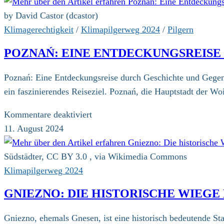
by David Castor (dcastor)
Klimagerechtigkeit
/
Klimapilgerweg 2024
/
Pilgern
POZNAŃ: EINE ENTDECKUNGSREIS
Poznań: Eine Entdeckungsreise durch Geschichte und Gegenwa
ein faszinierendes Reiseziel. Poznań, die Hauptstadt der 
für
Kommentare deaktiviert
Poznań:
11. August 2024
Eine
Entdeckungsreise
Südstädter, CC BY 3.0 , via Wikimedia Commons
durch
Klimapilgerweg 2024
Geschichte
GNIEZNO: DIE HISTORISCHE WIEGE
und
Gegenwart
Gniezno, ehemals Gnesen, ist eine historisch bedeutende Stad