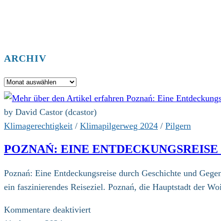
ARCHIV
Archiv
by David Castor (dcastor)
Klimagerechtigkeit
/
Klimapilgerweg 2024
/
Pilgern
POZNAŃ: EINE ENTDECKUNGSREIS
Poznań: Eine Entdeckungsreise durch Geschichte und Gegenwa
ein faszinierendes Reiseziel. Poznań, die Hauptstadt der 
für
Kommentare deaktiviert