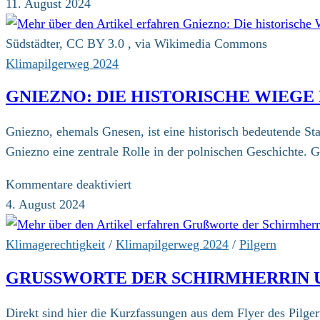
Poznań:
11. August 2024
Eine
Entdeckungsreise
Südstädter, CC BY 3.0 , via Wikimedia Commons
durch
Klimapilgerweg 2024
Geschichte
GNIEZNO: DIE HISTORISCHE WIEGE
und
Gegenwart
Gniezno, ehemals Gnesen, ist eine historisch bedeutende Stad
Gniezno eine zentrale Rolle in der polnischen Geschichte. 
für
Kommentare deaktiviert
Gniezno:
4. August 2024
Die
historische
Klimagerechtigkeit
/
Klimapilgerweg 2024
/
Pilgern
Wiege
GRUSSWORTE DER SCHIRMHERRIN 
Polens
Direkt sind hier die Kurzfassungen aus dem Flyer des Pilge