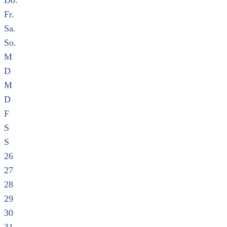
Do.
Fr.
Sa.
So.
M
D
M
D
F
S
S
26
27
28
29
30