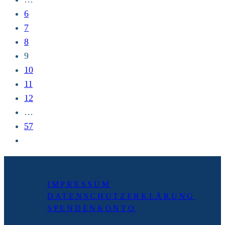
6
7
8
9
10
11
12
…
57
Zur
nächsten
Seite
IMPRESSUM
DATENSCHUTZERKLÄRUNG
SPENDENKONTO