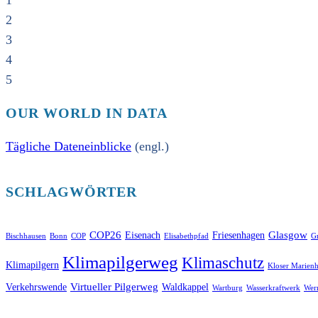
1
2
3
4
5
OUR WORLD IN DATA
Tägliche Dateneinblicke
(engl.)
SCHLAGWÖRTER
COP26
Glasgow
Eisenach
Friesenhagen
Bischhausen
Bonn
COP
Elisabethpfad
Gr
Klimapilgerweg
Klimaschutz
Klimapilgern
Kloser Marienh
Virtueller Pilgerweg
Verkehrswende
Waldkappel
Wartburg
Wasserkraftwerk
Wer