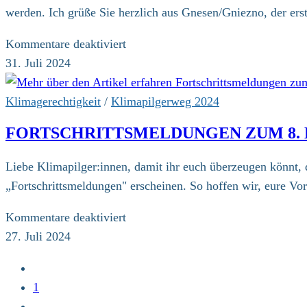
werden. Ich grüße Sie herzlich aus Gnesen/Gniezno, der ers
für
Kommentare deaktiviert
Grußworte
31. Juli 2024
der
Schirmherrin
Klimagerechtigkeit
/
Klimapilgerweg 2024
und
FORTSCHRITTSMELDUNGEN ZUM 8.
Schirmherren
zum
Liebe Klimapilger:innen, damit ihr euch überzeugen könnt, 
8.
„Fortschrittsmeldungen" erscheinen. So hoffen wir, eure V
Ökumenischen
Pilgerweg
für
Kommentare deaktiviert
für
Fortschrittsmeldungen
27. Juli 2024
Klimagerechtigkeit
zum
Zur
8.
vorherigen
1
Klimapilgerweg
Seite
…