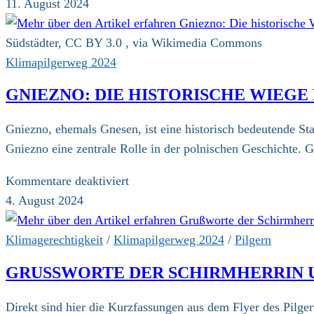
Poznań:
11. August 2024
Eine
Entdeckungsreise
Südstädter, CC BY 3.0 , via Wikimedia Commons
durch
Klimapilgerweg 2024
Geschichte
GNIEZNO: DIE HISTORISCHE WIEGE
und
Gegenwart
Gniezno, ehemals Gnesen, ist eine historisch bedeutende Stad
Gniezno eine zentrale Rolle in der polnischen Geschichte. 
für
Kommentare deaktiviert
Gniezno:
4. August 2024
Die
historische
Klimagerechtigkeit
/
Klimapilgerweg 2024
/
Pilgern
Wiege
GRUSSWORTE DER SCHIRMHERRIN 
Polens
Direkt sind hier die Kurzfassungen aus dem Flyer des Pilge