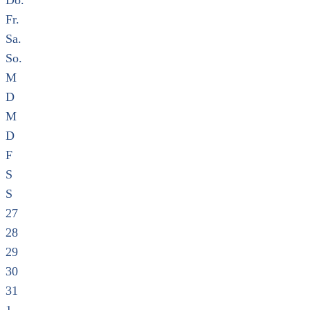
Do.
Fr.
Sa.
So.
M
D
M
D
F
S
S
27
28
29
30
31