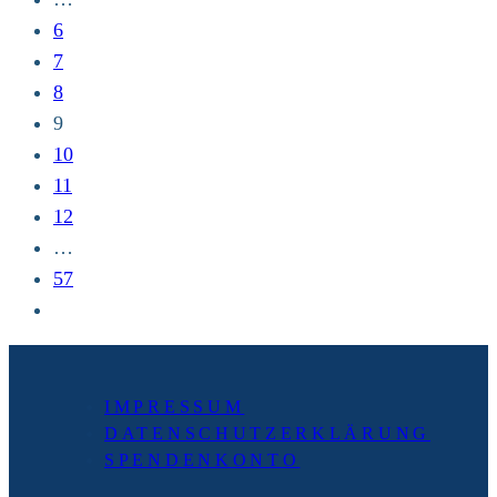
6
7
8
9
10
11
12
…
57
Zur
nächsten
Seite
IMPRESSUM
DATENSCHUTZERKLÄRUNG
SPENDENKONTO