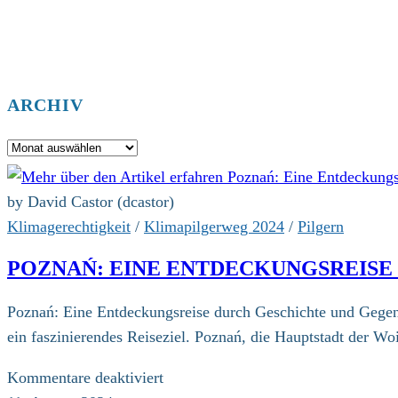
ARCHIV
Archiv
by David Castor (dcastor)
Klimagerechtigkeit
/
Klimapilgerweg 2024
/
Pilgern
POZNAŃ: EINE ENTDECKUNGSREIS
Poznań: Eine Entdeckungsreise durch Geschichte und Gegenwa
ein faszinierendes Reiseziel. Poznań, die Hauptstadt der 
für
Kommentare deaktiviert