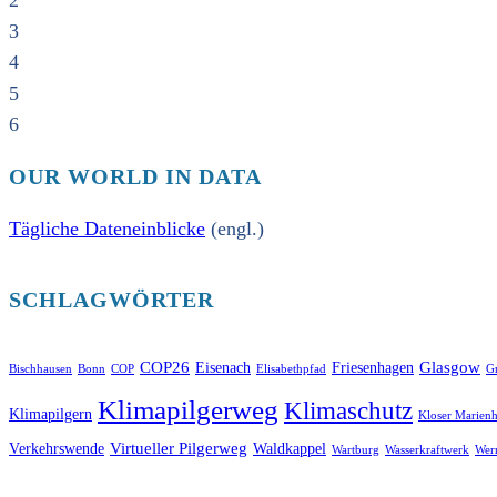
2
3
4
5
6
OUR WORLD IN DATA
Tägliche Dateneinblicke
(engl.)
SCHLAGWÖRTER
COP26
Glasgow
Eisenach
Friesenhagen
Bischhausen
Bonn
COP
Elisabethpfad
Gr
Klimapilgerweg
Klimaschutz
Klimapilgern
Kloser Marienh
Virtueller Pilgerweg
Verkehrswende
Waldkappel
Wartburg
Wasserkraftwerk
Wer