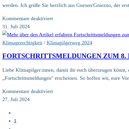
werden. Ich grüße Sie herzlich aus Gnesen/Gniezno, der ers
für
Kommentare deaktiviert
Grußworte
31. Juli 2024
der
Schirmherrin
Klimagerechtigkeit
/
Klimapilgerweg 2024
und
FORTSCHRITTSMELDUNGEN ZUM 8.
Schirmherren
zum
Liebe Klimapilger:innen, damit ihr euch überzeugen könnt, 
8.
„Fortschrittsmeldungen" erscheinen. So hoffen wir, eure V
Ökumenischen
Pilgerweg
für
Kommentare deaktiviert
für
Fortschrittsmeldungen
27. Juli 2024
Klimagerechtigkeit
zum
Zur
8.
vorherigen
1
Klimapilgerweg
Seite
…