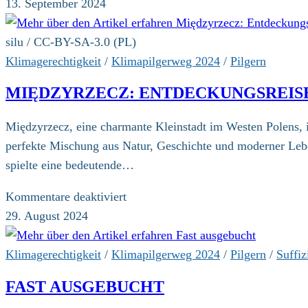
Endlich
13. September 2024
ist
es
silu / CC-BY-SA-3.0 (PL)
wieder
Klimagerechtigkeit
/
Klimapilgerweg 2024
/
Pilgern
soweit
MIĘDZYRZECZ: ENTDECKUNGSREISE 
Międzyrzecz, eine charmante Kleinstadt im Westen Polens, i
perfekte Mischung aus Natur, Geschichte und moderner Lebe
spielte eine bedeutende…
für
Kommentare deaktiviert
Międzyrzecz:
29. August 2024
Entdeckungsreise
in
Klimagerechtigkeit
/
Klimapilgerweg 2024
/
Pilgern
/
Suffiz
eine
FAST AUSGEBUCHT
historische