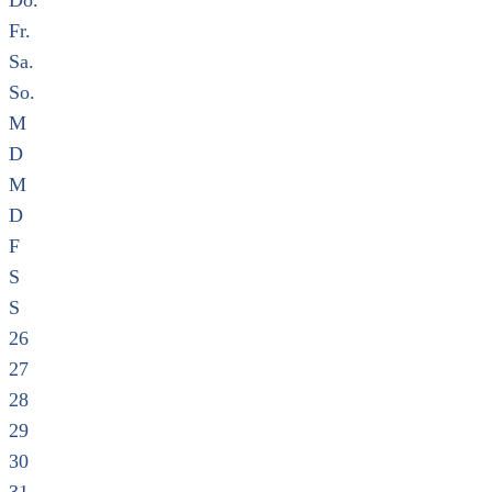
Do.
Fr.
Sa.
So.
M
D
M
D
F
S
S
26
27
28
29
30