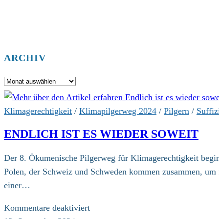
ARCHIV
Archiv
Klimagerechtigkeit
/
Klimapilgerweg 2024
/
Pilgern
/
Suffiz
ENDLICH IST ES WIEDER SOWEIT
Der 8. Ökumenische Pilgerweg für Klimagerechtigkeit begin
Polen, der Schweiz und Schweden kommen zusammen, um für 
einer…
für
Kommentare deaktiviert