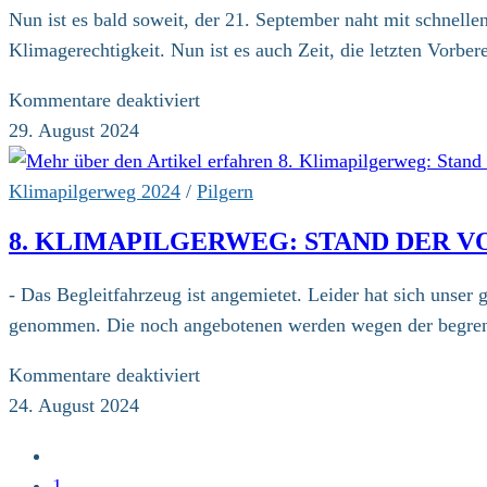
Stadt
Nun ist es bald soweit, der 21. September naht mit schnel
Polens
Klimagerechtigkeit. Nun ist es auch Zeit, die letzten Vorber
für
Kommentare deaktiviert
Fast
29. August 2024
ausgebucht
Klimapilgerweg 2024
/
Pilgern
8. KLIMAPILGERWEG: STAND DER 
- Das Begleitfahrzeug ist angemietet. Leider hat sich unser 
genommen. Die noch angebotenen werden wegen der begrenz
für
Kommentare deaktiviert
8.
24. August 2024
Klimapilgerweg:
Zur
Stand
vorherigen
1