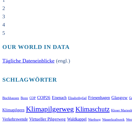
1
2
3
4
5
OUR WORLD IN DATA
Tägliche Dateneinblicke
(engl.)
SCHLAGWÖRTER
COP26
Glasgow
Eisenach
Friesenhagen
Bischhausen
Bonn
COP
Elisabethpfad
Gr
Klimapilgerweg
Klimaschutz
Klimapilgern
Kloser Marienh
Virtueller Pilgerweg
Verkehrswende
Waldkappel
Wartburg
Wasserkraftwerk
Wer