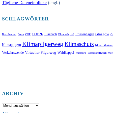
Tägliche Dateneinblicke
(engl.)
SCHLAGWÖRTER
COP26
Glasgow
Eisenach
Friesenhagen
Bischhausen
Bonn
COP
Elisabethpfad
Gr
Klimapilgerweg
Klimaschutz
Klimapilgern
Kloser Marienh
Virtueller Pilgerweg
Verkehrswende
Waldkappel
Wartburg
Wasserkraftwerk
Wer
ARCHIV
Archiv