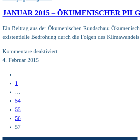
–
JANUAR 2015 – ÖKUMENISCHER PIL
Nachricht
des
Ein Beitrag aus der Ökumenischen Rundschau: Ökumenischer
ÖRK
existentielle Bedrohung durch die Folgen des Klimawandels
zum
Ökumenischen
für
Kommentare deaktiviert
Pilgerweg
Januar
4. Februar 2015
2015
Zur
–
vorherigen
1
Ökumenischer
Seite
…
Pilgerweg
54
der
55
Gerechtigkeit
56
und
57
des
Friedens