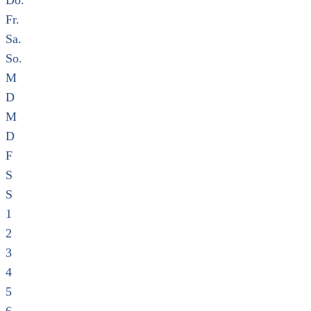
Do.
Fr.
Sa.
So.
M
D
M
D
F
S
S
1
2
3
4
5