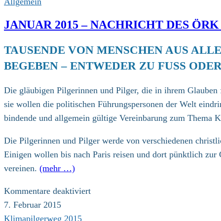
Allgemein
JANUAR 2015 – NACHRICHT DES Ö
TAUSENDE VON MENSCHEN AUS ALLE
BEGEBEN – ENTWEDER ZU FUSS ODER
Die gläubigen Pilgerinnen und Pilger, die in ihrem Glauben
sie wollen die politischen Führungspersonen der Welt eind
bindende und allgemein gültige Vereinbarung zum Thema Kl
Die Pilgerinnen und Pilger werde von verschiedenen christ
Einigen wollen bis nach Paris reisen und dort pünktlich z
vereinen.
(mehr …)
für
Kommentare deaktiviert
Januar
7. Februar 2015
2015
Klimapilgerweg 2015