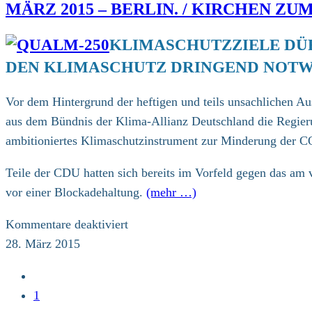
MÄRZ 2015 – BERLIN. / KIRCHEN Z
Aufruf
KLIMASCHUTZZIELE DÜ
DEN KLIMASCHUTZ DRINGEND NOT
Vor dem Hintergrund der heftigen und teils unsachlichen A
aus dem Bündnis der Klima-Allianz Deutschland die Regieru
ambitioniertes Klimaschutzinstrument zur Minderung der C
Teile der CDU hatten sich bereits im Vorfeld gegen das am
vor einer Blockadehaltung.
(mehr …)
für
Kommentare deaktiviert
März
28. März 2015
2015
Zur
–
vorherigen
1
Berlin.