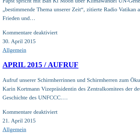
Papst spricht mit Ban Ki Moon über Klimawandel UN-Gener
Interview
„bestimmende Thema unserer Zeit“, zitierte Radio Vatikan 
mit
Frieden und…
der
ZdK-
für
Kommentare deaktiviert
Vizepräsidentin
29.04.2015
30. April 2015
Karin
–
Allgemein
Kortmann
Vatikanstadt
APRIL 2015 / AUFRUF
Aufruf unserer Schirmherrinnen und Schirmherren zum Ök
Karin Kortmann Vizepräsidentin des Zentralkomitees der deu
Geschichte des UNFCCC.…
für
Kommentare deaktiviert
April
21. April 2015
2015
Allgemein
/