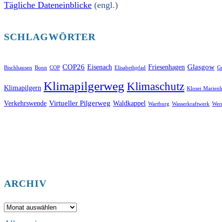
Tägliche Dateneinblicke
(engl.)
SCHLAGWÖRTER
COP26
Glasgow
Eisenach
Friesenhagen
Bischhausen
Bonn
COP
Elisabethpfad
Gr
Klimapilgerweg
Klimaschutz
Klimapilgern
Kloser Marienh
Virtueller Pilgerweg
Verkehrswende
Waldkappel
Wartburg
Wasserkraftwerk
Wer
ARCHIV
Archiv