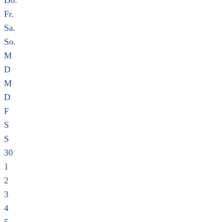
Do.
Fr.
Sa.
So.
M
D
M
D
F
S
S
30
1
2
3
4