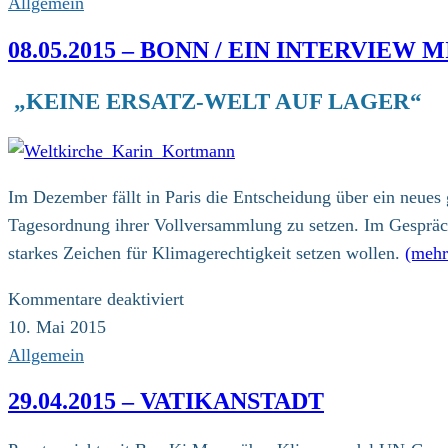
Allgemein
08.05.2015 – BONN / EIN INTERVIE
„KEINE ERSATZ-WELT AUF LAGER“
Im Dezember fällt in Paris die Entscheidung über ein neu
Tagesordnung ihrer Vollversammlung zu setzen. Im Gespräch
starkes Zeichen für Klimagerechtigkeit setzen wollen.
(meh
für
Kommentare deaktiviert
08.05.2015
10. Mai 2015
–
Allgemein
Bonn
29.04.2015 – VATIKANSTADT
/
Ein