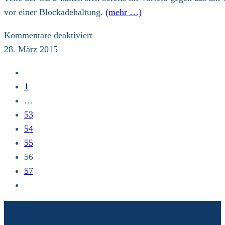
vor einer Blockadehaltung.
(mehr …)
für
Kommentare deaktiviert
März
28. März 2015
2015
Zur
–
vorherigen
1
Berlin.
Seite
…
/
53
Kirchen
54
zum
55
geplanten
56
Klimabeitrag:
57
Zur
nächsten
Seite