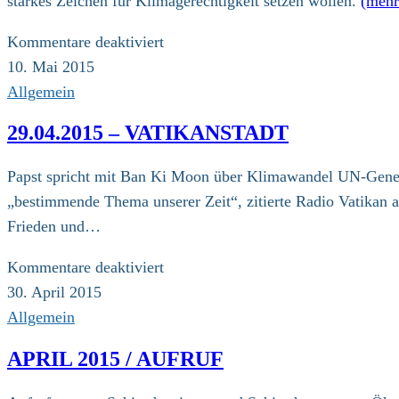
starkes Zeichen für Klimagerechtigkeit setzen wollen.
(meh
für
Kommentare deaktiviert
08.05.2015
10. Mai 2015
–
Allgemein
Bonn
29.04.2015 – VATIKANSTADT
/
Ein
Papst spricht mit Ban Ki Moon über Klimawandel UN-Gener
Interview
„bestimmende Thema unserer Zeit“, zitierte Radio Vatikan 
mit
Frieden und…
der
ZdK-
für
Kommentare deaktiviert
Vizepräsidentin
29.04.2015
30. April 2015
Karin
–
Allgemein
Kortmann
Vatikanstadt
APRIL 2015 / AUFRUF