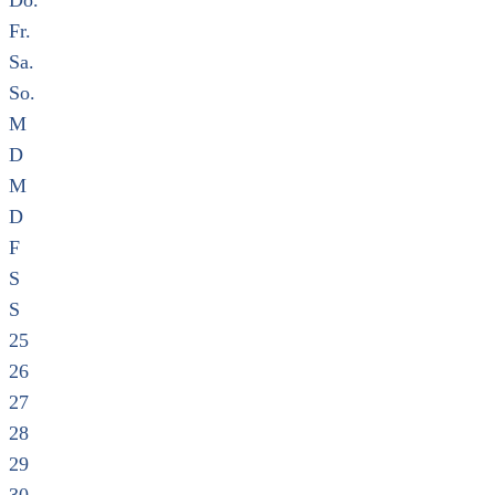
Do.
Fr.
Sa.
So.
M
D
M
D
F
S
S
25
26
27
28
29