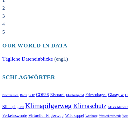
1
2
3
4
5
OUR WORLD IN DATA
Tägliche Dateneinblicke
(engl.)
SCHLAGWÖRTER
COP26
Glasgow
Eisenach
Friesenhagen
Bischhausen
Bonn
COP
Elisabethpfad
Gr
Klimapilgerweg
Klimaschutz
Klimapilgern
Kloser Marienh
Virtueller Pilgerweg
Verkehrswende
Waldkappel
Wartburg
Wasserkraftwerk
Wer