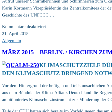
Aufruf unserer Schirmherrinnen und Schirmherren zum Ök
Karin Kortmann Vizepräsidentin des Zentralkomitees der deu
Geschichte des UNFCCC.…
für
Kommentare deaktiviert
April
21. April 2015
2015
Allgemein
/
MÄRZ 2015 – BERLIN. / KIRCHEN Z
Aufruf
KLIMASCHUTZZIELE DÜ
DEN KLIMASCHUTZ DRINGEND NOT
Vor dem Hintergrund der heftigen und teils unsachlichen A
aus dem Bündnis der Klima-Allianz Deutschland die Regieru
ambitioniertes Klimaschutzinstrument zur Minderung der C
Teile der CDU hatten sich bereits im Vorfeld gegen das am