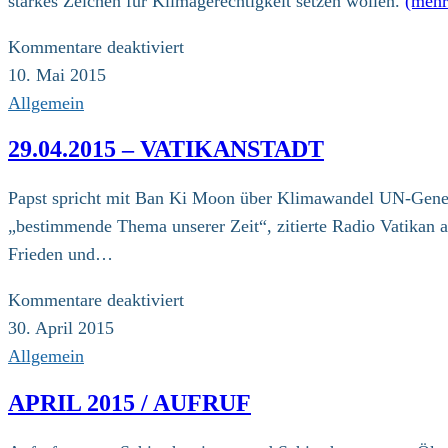
starkes Zeichen für Klimagerechtigkeit setzen wollen.
(meh
für
Kommentare deaktiviert
08.05.2015
10. Mai 2015
–
Allgemein
Bonn
29.04.2015 – VATIKANSTADT
/
Ein
Papst spricht mit Ban Ki Moon über Klimawandel UN-Gener
Interview
„bestimmende Thema unserer Zeit“, zitierte Radio Vatikan 
mit
Frieden und…
der
ZdK-
für
Kommentare deaktiviert
Vizepräsidentin
29.04.2015
30. April 2015
Karin
–
Allgemein
Kortmann
Vatikanstadt
APRIL 2015 / AUFRUF