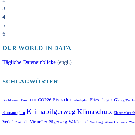
2
3
4
5
6
OUR WORLD IN DATA
Tägliche Dateneinblicke
(engl.)
SCHLAGWÖRTER
COP26
Glasgow
Eisenach
Friesenhagen
Bischhausen
Bonn
COP
Elisabethpfad
Gr
Klimapilgerweg
Klimaschutz
Klimapilgern
Kloser Marienh
Virtueller Pilgerweg
Verkehrswende
Waldkappel
Wartburg
Wasserkraftwerk
Wer