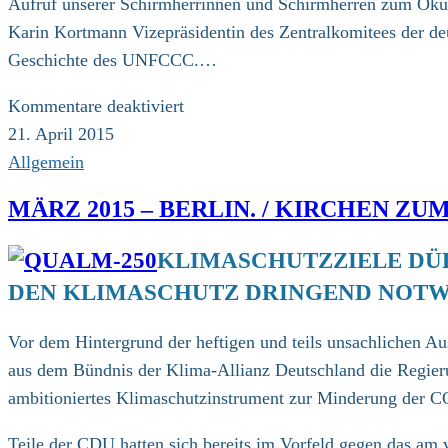
Aufruf unserer Schirmherrinnen und Schirmherren zum Ök
Karin Kortmann Vizepräsidentin des Zentralkomitees der deu
Geschichte des UNFCCC.…
für
Kommentare deaktiviert
April
21. April 2015
2015
Allgemein
/
MÄRZ 2015 – BERLIN. / KIRCHEN Z
Aufruf
KLIMASCHUTZZIELE DÜ
DEN KLIMASCHUTZ DRINGEND NOT
Vor dem Hintergrund der heftigen und teils unsachlichen A
aus dem Bündnis der Klima-Allianz Deutschland die Regieru
ambitioniertes Klimaschutzinstrument zur Minderung der C
Teile der CDU hatten sich bereits im Vorfeld gegen das am