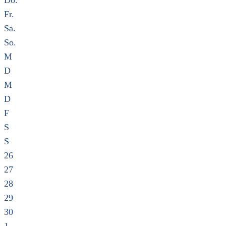
Do.
Fr.
Sa.
So.
M
D
M
D
F
S
S
26
27
28
29
30