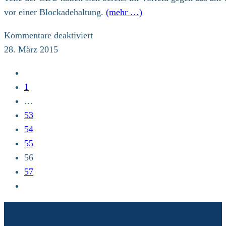
vor einer Blockadehaltung.
(mehr …)
für
Kommentare deaktiviert
März
28. März 2015
2015
Zur
–
vorherigen
1
Berlin.
Seite
…
/
53
Kirchen
54
zum
55
geplanten
56
Klimabeitrag:
57
Zur
nächsten
Seite