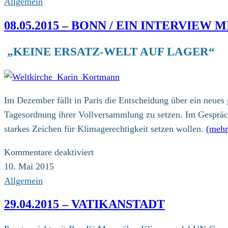
Allgemein
08.05.2015 – BONN / EIN INTERVIE
„KEINE ERSATZ-WELT AUF LAGER“
Im Dezember fällt in Paris die Entscheidung über ein neu
Tagesordnung ihrer Vollversammlung zu setzen. Im Gespräch
starkes Zeichen für Klimagerechtigkeit setzen wollen.
(meh
für
Kommentare deaktiviert
08.05.2015
10. Mai 2015
–
Allgemein
Bonn
29.04.2015 – VATIKANSTADT
/
Ein