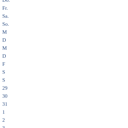
Do.
Fr.
Sa.
So.
M
D
M
D
F
S
S
29
30
31
1
2