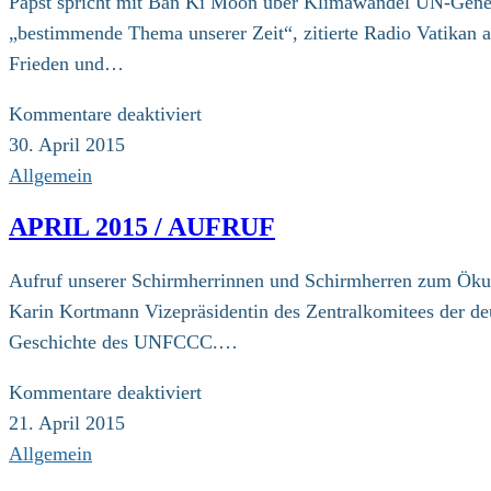
Papst spricht mit Ban Ki Moon über Klimawandel UN-Gener
Interview
„bestimmende Thema unserer Zeit“, zitierte Radio Vatikan 
mit
Frieden und…
der
ZdK-
für
Kommentare deaktiviert
Vizepräsidentin
29.04.2015
30. April 2015
Karin
–
Allgemein
Kortmann
Vatikanstadt
APRIL 2015 / AUFRUF
Aufruf unserer Schirmherrinnen und Schirmherren zum Ök
Karin Kortmann Vizepräsidentin des Zentralkomitees der deu
Geschichte des UNFCCC.…
für
Kommentare deaktiviert
April
21. April 2015
2015
Allgemein
/