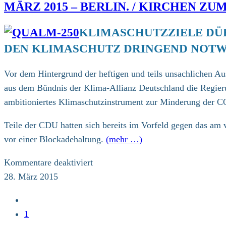
MÄRZ 2015 – BERLIN. / KIRCHEN Z
Aufruf
KLIMASCHUTZZIELE DÜ
DEN KLIMASCHUTZ DRINGEND NOT
Vor dem Hintergrund der heftigen und teils unsachlichen A
aus dem Bündnis der Klima-Allianz Deutschland die Regieru
ambitioniertes Klimaschutzinstrument zur Minderung der C
Teile der CDU hatten sich bereits im Vorfeld gegen das am
vor einer Blockadehaltung.
(mehr …)
für
Kommentare deaktiviert
März
28. März 2015
2015
Zur
–
vorherigen
1
Berlin.