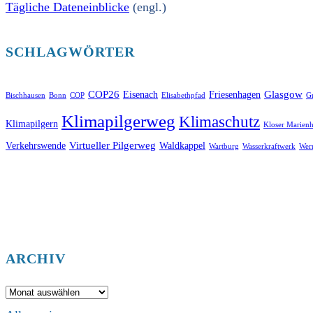
Tägliche Dateneinblicke
(engl.)
SCHLAGWÖRTER
COP26
Glasgow
Eisenach
Friesenhagen
Bischhausen
Bonn
COP
Elisabethpfad
Gr
Klimapilgerweg
Klimaschutz
Klimapilgern
Kloser Marienh
Virtueller Pilgerweg
Verkehrswende
Waldkappel
Wartburg
Wasserkraftwerk
Wer
ARCHIV
Archiv