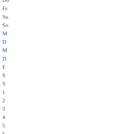
Do.
Fr.
Sa.
So.
M
D
M
D
F
S
S
1
2
3
4
5