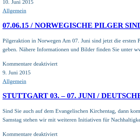
10.06.15
10. Juni 2015
/
Allgemein
Pressemitteilung
07.06.15 / NORWEGISCHE PILGER SI
der
Evangelischen
Pilgeraktion in Norwegen Am 07. Juni sind jetzt die erste
Kirche
geben. Nähere Informationen und Bilder finden Sie unter
in
Deutschland
für
Kommentare deaktiviert
(EKD)
07.06.15
9. Juni 2015
/
Allgemein
Norwegische
STUTTGART 03. – 07. JUNI / DEUT
Pilger
sind
Sind Sie auch auf dem Evangelischen Kirchentag, dann kom
auf
Samstag stehen wir mit weiteren Initiativen für Nachhaltig
ihrem
Weg
für
Kommentare deaktiviert