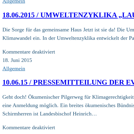
Allgemein
18.06.2015 / UMWELTENZYKLIKA „L
Die Sorge für das gemeinsame Haus Jetzt ist sie da! Die Um
Klimawandel ein. In der Umweltenzyklika entwickelt der Pap
für
Kommentare deaktiviert
18.06.2015
18. Juni 2015
/
Allgemein
Umweltenzyklika
10.06.15 / PRESSEMITTEILUNG DER
„Laudato
si“
Geht doch! Ökumenischer Pilgerweg für Klimagerechtigkeit 
von
eine Anmeldung möglich. Ein breites ökumenisches Bündnis 
Papst
Schirmherren ist Landesbischof Heinrich…
Franziskus
für
Kommentare deaktiviert