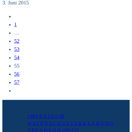
Stuttgart
3. Juni 2015
03.
Zur
–
vorherigen
1
07.
Seite
…
Juni
52
/
53
Deutscher
54
Evangelischer
55
Kirchentag
56
57
Zur
nächsten
Seite
IMPRESSUM
DATENSCHUTZERKLÄRUNG
SPENDENKONTO