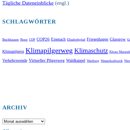
Tägliche Dateneinblicke
(engl.)
SCHLAGWÖRTER
COP26
Glasgow
Eisenach
Friesenhagen
Bischhausen
Bonn
COP
Elisabethpfad
Gr
Klimapilgerweg
Klimaschutz
Klimapilgern
Kloser Marienh
Virtueller Pilgerweg
Verkehrswende
Waldkappel
Wartburg
Wasserkraftwerk
Wer
ARCHIV
Archiv