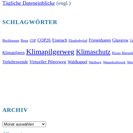
Tägliche Dateneinblicke
(engl.)
SCHLAGWÖRTER
COP26
Glasgow
Eisenach
Friesenhagen
Bischhausen
Bonn
COP
Elisabethpfad
Gr
Klimapilgerweg
Klimaschutz
Klimapilgern
Kloser Marienh
Virtueller Pilgerweg
Verkehrswende
Waldkappel
Wartburg
Wasserkraftwerk
Wer
ARCHIV
Archiv