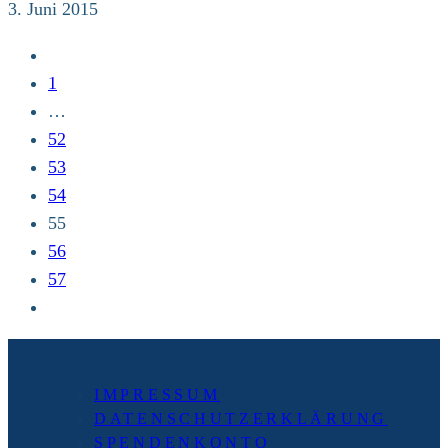
Stuttgart
3. Juni 2015
03.
Zur
–
vorherigen
1
07.
Seite
…
Juni
52
/
53
Deutscher
54
Evangelischer
55
Kirchentag
56
57
Zur
nächsten
Seite
IMPRESSUM
DATENSCHUTZERKLÄRUNG
SPENDENKONTO