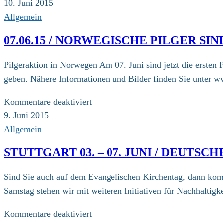
10.06.15
10. Juni 2015
/
Allgemein
Pressemitteilung
07.06.15 / NORWEGISCHE PILGER SI
der
Evangelischen
Pilgeraktion in Norwegen Am 07. Juni sind jetzt die erste
Kirche
geben. Nähere Informationen und Bilder finden Sie unter
in
Deutschland
für
Kommentare deaktiviert
(EKD)
07.06.15
9. Juni 2015
/
Allgemein
Norwegische
STUTTGART 03. – 07. JUNI / DEUT
Pilger
sind
Sind Sie auch auf dem Evangelischen Kirchentag, dann kom
auf
Samstag stehen wir mit weiteren Initiativen für Nachhaltig
ihrem
Weg
für
Kommentare deaktiviert