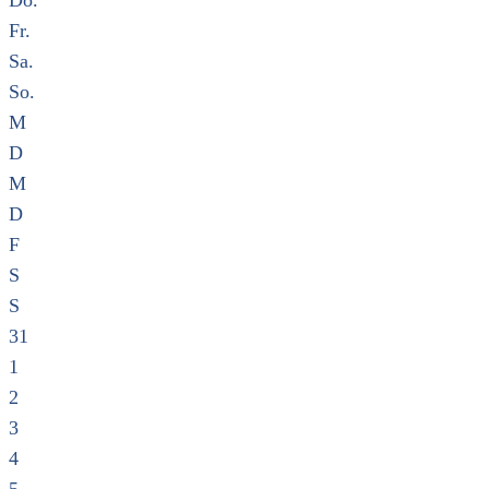
Do.
Fr.
Sa.
So.
M
D
M
D
F
S
S
31
1
2
3
4