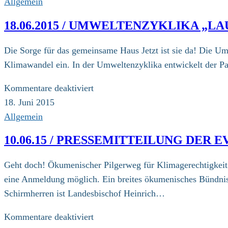
Allgemein
18.06.2015 / UMWELTENZYKLIKA „L
Die Sorge für das gemeinsame Haus Jetzt ist sie da! Die Um
Klimawandel ein. In der Umweltenzyklika entwickelt der Pap
für
Kommentare deaktiviert
18.06.2015
18. Juni 2015
/
Allgemein
Umweltenzyklika
10.06.15 / PRESSEMITTEILUNG DER
„Laudato
si“
Geht doch! Ökumenischer Pilgerweg für Klimagerechtigkeit 
von
eine Anmeldung möglich. Ein breites ökumenisches Bündnis 
Papst
Schirmherren ist Landesbischof Heinrich…
Franziskus
für
Kommentare deaktiviert