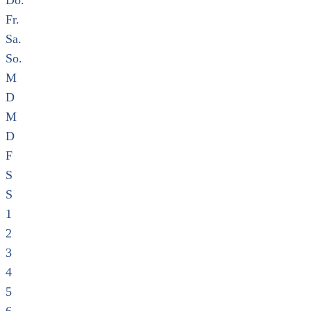
Do.
Fr.
Sa.
So.
M
D
M
D
F
S
S
1
2
3
4
5