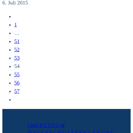
01.07.2015
6. Juli 2015
/
Zur
Conférence
vorherigen
1
des
Seite
…
responsables
51
de
52
culte
53
en
54
France
55
–
56
CRCF
57
Zur
nächsten
Seite
IMPRESSUM
DATENSCHUTZERKLÄRUNG