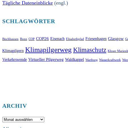
Tägliche Dateneinblicke
(engl.)
SCHLAGWÖRTER
COP26
Glasgow
Eisenach
Friesenhagen
Bischhausen
Bonn
COP
Elisabethpfad
Gr
Klimapilgerweg
Klimaschutz
Klimapilgern
Kloser Marienh
Virtueller Pilgerweg
Verkehrswende
Waldkappel
Wartburg
Wasserkraftwerk
Wer
ARCHIV
Archiv