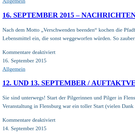
Allgemein
16. SEPTEMBER 2015 – NACHRICHT
Nach dem Motto „Verschwenden beenden“ kochen die Pfadfind
Lebensmittel ein, die sonst weggeworfen würden. So zaube
für
Kommentare deaktiviert
16.
16. September 2015
September
Allgemein
2015
12. UND 13. SEPTEMBER / AUFTAKT
–
Nachrichten
Sie sind unterwegs! Start der Pilgerinnen und Pilger in Fle
von
Veranstaltung in Flensburg war ein toller Start (vielen Dan
unterwegs
für
Kommentare deaktiviert
12.
14. September 2015