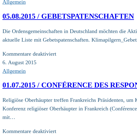
und
Allgemein
13.
05.08.2015 / GEBETSPATENSCHAFTEN
September
/
Die Ordensgemeinschaften in Deutschland möchten die Aktion
Auftaktveranstaltung
aktuelle Liste mit Gebetspatenschaften. Klimapilgern_Gebe
für
Kommentare deaktiviert
05.08.2015
6. August 2015
/
Allgemein
Gebetspatenschaften
01.07.2015 / CONFÉRENCE DES RESP
Religiöse Oberhäupter treffen Frankreichs Präsidenten, um K
Konferenz religiöser Oberhäupter in Frankreich (Conférence
mit…
für
Kommentare deaktiviert