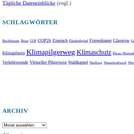
Tägliche Dateneinblicke
(engl.)
SCHLAGWÖRTER
COP26
Glasgow
Eisenach
Friesenhagen
Bischhausen
Bonn
COP
Elisabethpfad
Gr
Klimapilgerweg
Klimaschutz
Klimapilgern
Kloser Marienh
Virtueller Pilgerweg
Verkehrswende
Waldkappel
Wartburg
Wasserkraftwerk
Wer
ARCHIV
Archiv