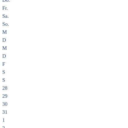
Do.
Fr.
Sa.
So.
M
D
M
D
F
S
S
28
29
30
31
1