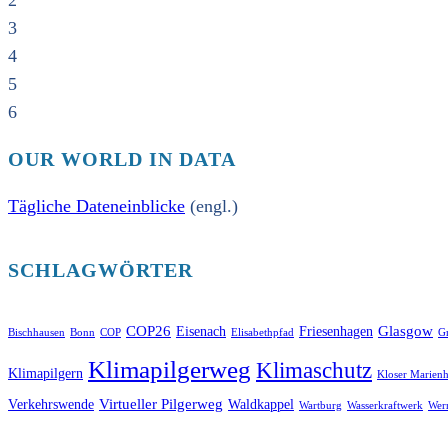
2
3
4
5
6
OUR WORLD IN DATA
Tägliche Dateneinblicke
(engl.)
SCHLAGWÖRTER
COP26
Glasgow
Eisenach
Friesenhagen
Bischhausen
Bonn
COP
Elisabethpfad
Gr
Klimapilgerweg
Klimaschutz
Klimapilgern
Kloser Marienh
Virtueller Pilgerweg
Verkehrswende
Waldkappel
Wartburg
Wasserkraftwerk
Wer