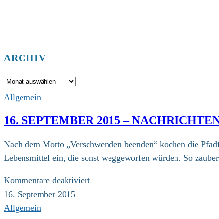
ARCHIV
Archiv
Allgemein
16. SEPTEMBER 2015 – NACHRICHT
Nach dem Motto „Verschwenden beenden“ kochen die Pfadfind
Lebensmittel ein, die sonst weggeworfen würden. So zaube
für
Kommentare deaktiviert
16.
16. September 2015
September
Allgemein