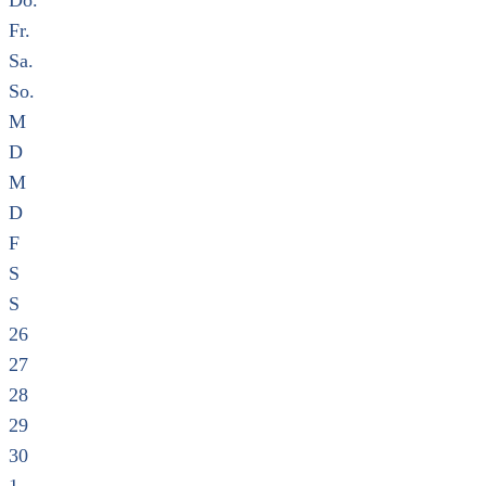
Do.
Fr.
Sa.
So.
M
D
M
D
F
S
S
26
27
28
29
30