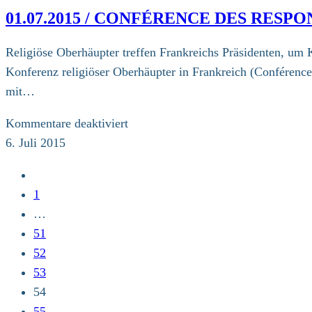
Gebetspatenschaften
01.07.2015 / CONFÉRENCE DES RESP
Religiöse Oberhäupter treffen Frankreichs Präsidenten, um K
Konferenz religiöser Oberhäupter in Frankreich (Conférence
mit…
für
Kommentare deaktiviert
01.07.2015
6. Juli 2015
/
Zur
Conférence
vorherigen
1
des
Seite
…
responsables
51
de
52
culte
53
en
54
France
55