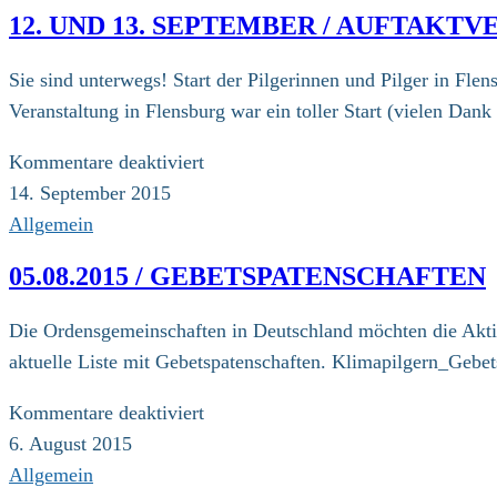
2015
12. UND 13. SEPTEMBER / AUFTAKT
–
Nachrichten
Sie sind unterwegs! Start der Pilgerinnen und Pilger in Fle
von
Veranstaltung in Flensburg war ein toller Start (vielen Dan
unterwegs
für
Kommentare deaktiviert
12.
14. September 2015
und
Allgemein
13.
05.08.2015 / GEBETSPATENSCHAFTEN
September
/
Die Ordensgemeinschaften in Deutschland möchten die Aktion
Auftaktveranstaltung
aktuelle Liste mit Gebetspatenschaften. Klimapilgern_Gebe
für
Kommentare deaktiviert
05.08.2015
6. August 2015
/
Allgemein