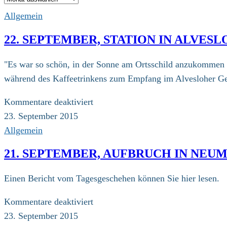
Allgemein
22. SEPTEMBER, STATION IN ALVES
"Es war so schön, in der Sonne am Ortsschild anzukommen 
während des Kaffeetrinkens zum Empfang im Alvesloher Gem
für
Kommentare deaktiviert
22.
23. September 2015
September,
Allgemein
Station
21. SEPTEMBER, AUFBRUCH IN NEU
in
Alveslohe
Einen Bericht vom Tagesgeschehen können Sie hier lesen.
für
Kommentare deaktiviert
21.
23. September 2015