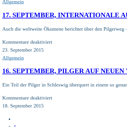
September,
Allgemein
Aufbruch
17. SEPTEMBER, INTERNATIONALE
in
Neumünster
Auch die weltweite Ökumene berichtet über den Pilgerweg – 
für
Kommentare deaktiviert
17.
23. September 2015
September,
Allgemein
internationale
16. SEPTEMBER, PILGER AUF NEUE
Aufmerksamkeit
Ein Teil der Pilger in Schleswig überquert in einem so gena
für
Kommentare deaktiviert
16.
18. September 2015
September,
Zur
Pilger
vorherigen
1