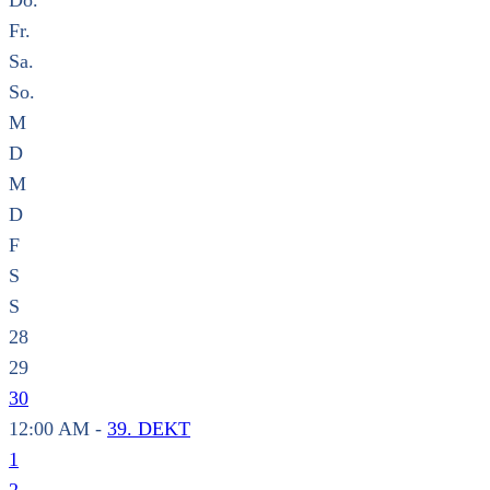
Do.
Fr.
Sa.
So.
M
D
M
D
F
S
S
28
29
30
12:00 AM -
39. DEKT
1