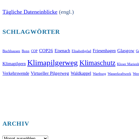
Tägliche Dateneinblicke
(engl.)
SCHLAGWÖRTER
COP26
Glasgow
Eisenach
Friesenhagen
Bischhausen
Bonn
COP
Elisabethpfad
Gr
Klimapilgerweg
Klimaschutz
Klimapilgern
Kloser Marienh
Virtueller Pilgerweg
Verkehrswende
Waldkappel
Wartburg
Wasserkraftwerk
Wer
ARCHIV
Archiv