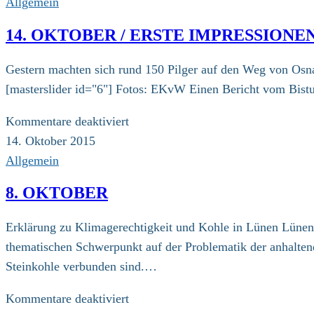
Allgemein
14. OKTOBER / ERSTE IMPRESSION
Gestern machten sich rund 150 Pilger auf den Weg von Osna
[masterslider id="6"] Fotos: EKvW Einen Bericht vom Bist
für
Kommentare deaktiviert
14.
14. Oktober 2015
Oktober
Allgemein
/
8. OKTOBER
Erste
Impressionen
Erklärung zu Klimagerechtigkeit und Kohle in Lünen Lünen 
der
thematischen Schwerpunkt auf der Problematik der anhalte
Etappe
Steinkohle verbunden sind.…
Osnabrück-
Dortmund
für
Kommentare deaktiviert