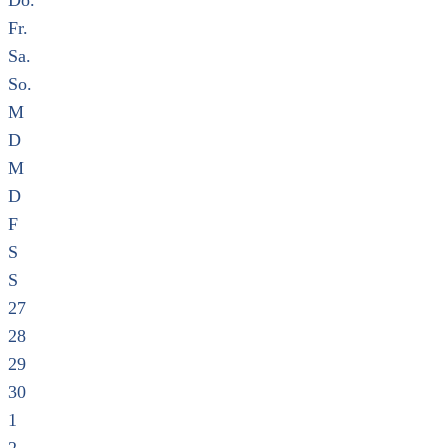
Do.
Fr.
Sa.
So.
M
D
M
D
F
S
S
27
28
29
30
1