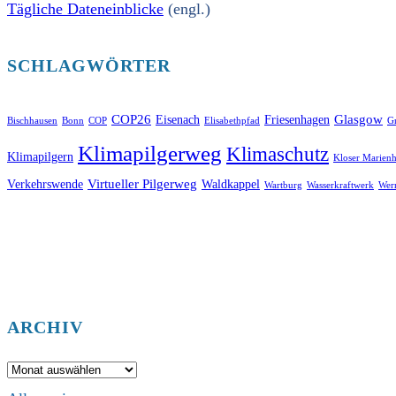
Tägliche Dateneinblicke
(engl.)
SCHLAGWÖRTER
COP26
Glasgow
Eisenach
Friesenhagen
Bischhausen
Bonn
COP
Elisabethpfad
Gr
Klimapilgerweg
Klimaschutz
Klimapilgern
Kloser Marienh
Virtueller Pilgerweg
Verkehrswende
Waldkappel
Wartburg
Wasserkraftwerk
Wer
ARCHIV
Archiv