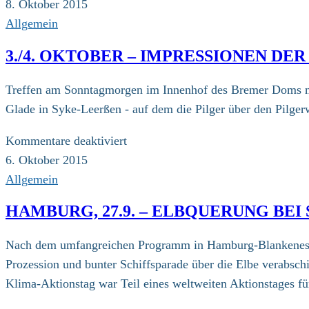
8.
8. Oktober 2015
Oktober
Allgemein
3./4. OKTOBER – IMPRESSIONEN DE
Treffen am Sonntagmorgen im Innenhof des Bremer Doms mit
Glade in Syke-Leerßen - auf dem die Pilger über den Pilger
für
Kommentare deaktiviert
3./4.
6. Oktober 2015
Oktober
Allgemein
–
HAMBURG, 27.9. – ELBQUERUNG BE
Impressionen
der
Nach dem umfangreichen Programm in Hamburg-Blankenese (
vierten
Prozession und bunter Schiffsparade über die Elbe verabsc
Etappe
Klima-Aktionstag war Teil eines weltweiten Aktionstages f