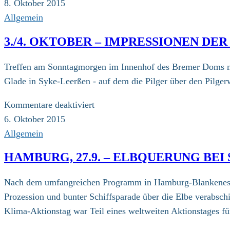
8.
8. Oktober 2015
Oktober
Allgemein
3./4. OKTOBER – IMPRESSIONEN DE
Treffen am Sonntagmorgen im Innenhof des Bremer Doms mit
Glade in Syke-Leerßen - auf dem die Pilger über den Pilger
für
Kommentare deaktiviert
3./4.
6. Oktober 2015
Oktober
Allgemein
–
HAMBURG, 27.9. – ELBQUERUNG BE
Impressionen
der
Nach dem umfangreichen Programm in Hamburg-Blankenese (
vierten
Prozession und bunter Schiffsparade über die Elbe verabsc
Etappe
Klima-Aktionstag war Teil eines weltweiten Aktionstages f