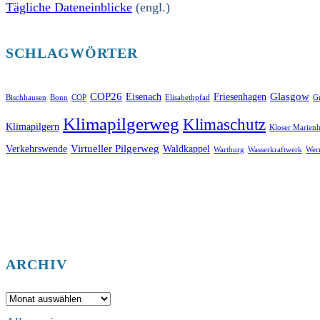
Tägliche Dateneinblicke
(engl.)
SCHLAGWÖRTER
COP26
Glasgow
Eisenach
Friesenhagen
Bischhausen
Bonn
COP
Elisabethpfad
Gr
Klimapilgerweg
Klimaschutz
Klimapilgern
Kloser Marienh
Virtueller Pilgerweg
Verkehrswende
Waldkappel
Wartburg
Wasserkraftwerk
Wer
ARCHIV
Archiv