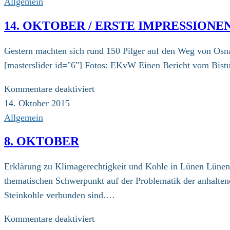
Allgemein
14. OKTOBER / ERSTE IMPRESSION
Gestern machten sich rund 150 Pilger auf den Weg von Osna
[masterslider id="6"] Fotos: EKvW Einen Bericht vom Bist
für
Kommentare deaktiviert
14.
14. Oktober 2015
Oktober
Allgemein
/
8. OKTOBER
Erste
Impressionen
Erklärung zu Klimagerechtigkeit und Kohle in Lünen Lünen 
der
thematischen Schwerpunkt auf der Problematik der anhalte
Etappe
Steinkohle verbunden sind.…
Osnabrück-
Dortmund
für
Kommentare deaktiviert