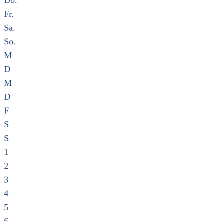
Do.
Fr.
Sa.
So.
M
D
M
D
F
S
S
1
2
3
4
5