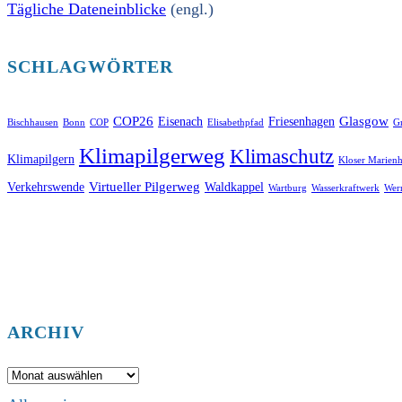
Tägliche Dateneinblicke
(engl.)
SCHLAGWÖRTER
COP26
Glasgow
Eisenach
Friesenhagen
Bischhausen
Bonn
COP
Elisabethpfad
Gr
Klimapilgerweg
Klimaschutz
Klimapilgern
Kloser Marienh
Virtueller Pilgerweg
Verkehrswende
Waldkappel
Wartburg
Wasserkraftwerk
Wer
ARCHIV
Archiv