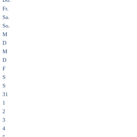
Do.
Fr.
Sa.
So.
M
D
M
D
F
S
S
31
1
2
3
4