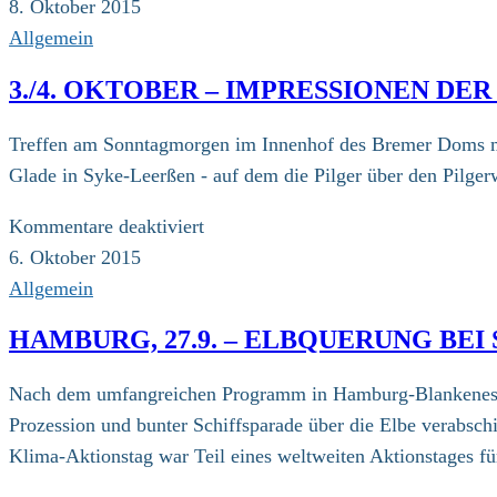
8.
8. Oktober 2015
Oktober
Allgemein
3./4. OKTOBER – IMPRESSIONEN DE
Treffen am Sonntagmorgen im Innenhof des Bremer Doms mit
Glade in Syke-Leerßen - auf dem die Pilger über den Pilger
für
Kommentare deaktiviert
3./4.
6. Oktober 2015
Oktober
Allgemein
–
HAMBURG, 27.9. – ELBQUERUNG BE
Impressionen
der
Nach dem umfangreichen Programm in Hamburg-Blankenese (
vierten
Prozession und bunter Schiffsparade über die Elbe verabsc
Etappe
Klima-Aktionstag war Teil eines weltweiten Aktionstages f