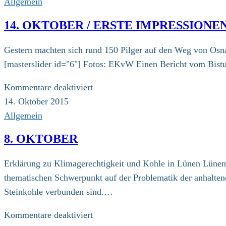
Allgemein
14. OKTOBER / ERSTE IMPRESSION
Gestern machten sich rund 150 Pilger auf den Weg von Osna
[masterslider id="6"] Fotos: EKvW Einen Bericht vom Bist
für
Kommentare deaktiviert
14.
14. Oktober 2015
Oktober
Allgemein
/
8. OKTOBER
Erste
Impressionen
Erklärung zu Klimagerechtigkeit und Kohle in Lünen Lünen 
der
thematischen Schwerpunkt auf der Problematik der anhalte
Etappe
Steinkohle verbunden sind.…
Osnabrück-
Dortmund
für
Kommentare deaktiviert