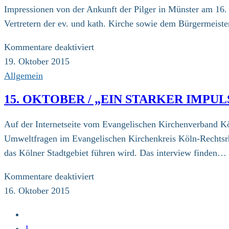
Klimakonferenz:
Impressionen von der Ankunft der Pilger in Münster am 16.
Erklärung
Vertretern der ev. und kath. Kirche sowie dem Bürgermeiste
von
Religionsvertretern
für
Kommentare deaktiviert
16.
19. Oktober 2015
Oktober
Allgemein
15. OKTOBER / „EIN STARKER IMP
Auf der Internetseite vom Evangelischen Kirchenverband Köl
Umweltfragen im Evangelischen Kirchenkreis Köln-Rechtsrhe
das Kölner Stadtgebiet führen wird. Das interview finden…
für
Kommentare deaktiviert
15.
16. Oktober 2015
Oktober
Zur
/
vorherigen
1