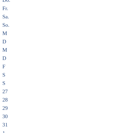
Do.
Fr.
Sa.
So.
M
D
M
D
F
S
S
27
28
29
30
31