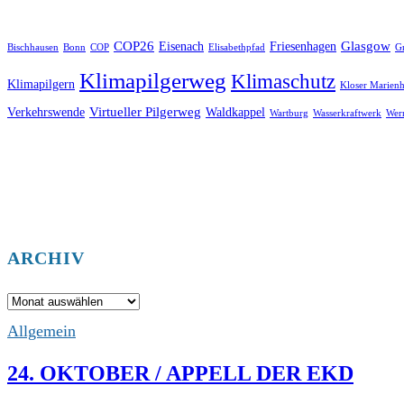
COP26
Glasgow
Eisenach
Friesenhagen
Bischhausen
Bonn
COP
Elisabethpfad
Gr
Klimapilgerweg
Klimaschutz
Klimapilgern
Kloser Marienh
Virtueller Pilgerweg
Verkehrswende
Waldkappel
Wartburg
Wasserkraftwerk
Wer
ARCHIV
Archiv
Allgemein
24. OKTOBER / APPELL DER EKD