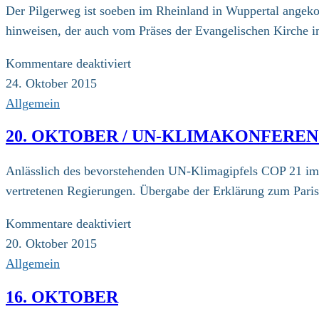
Der Pilgerweg ist soeben im Rheinland in Wuppertal angeko
hinweisen, der auch vom Präses der Evangelischen Kirche
für
Kommentare deaktiviert
24.
24. Oktober 2015
Oktober
Allgemein
/
20. OKTOBER / UN-KLIMAKONFERE
Appell
der
Anlässlich des bevorstehenden UN-Klimagipfels COP 21 im D
EKD
vertretenen Regierungen. Übergabe der Erklärung zum Paris
für
Kommentare deaktiviert
20.
20. Oktober 2015
Oktober
Allgemein
/
16. OKTOBER
UN-