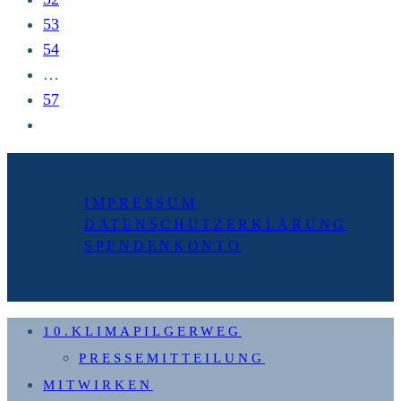
und
53
Verantwortung
54
erwachsen“
…
57
Zur
nächsten
Seite
IMPRESSUM
DATENSCHUTZERKLÄRUNG
SPENDENKONTO
10.KLIMAPILGERWEG
PRESSEMITTEILUNG
MITWIRKEN