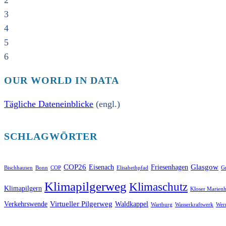
2
3
4
5
6
OUR WORLD IN DATA
Tägliche Dateneinblicke
(engl.)
SCHLAGWÖRTER
COP26
Glasgow
Eisenach
Friesenhagen
Bischhausen
Bonn
COP
Elisabethpfad
Gr
Klimapilgerweg
Klimaschutz
Klimapilgern
Kloser Marienh
Virtueller Pilgerweg
Verkehrswende
Waldkappel
Wartburg
Wasserkraftwerk
Wer