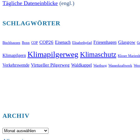
Tägliche Dateneinblicke
(engl.)
SCHLAGWÖRTER
COP26
Glasgow
Eisenach
Friesenhagen
Bischhausen
Bonn
COP
Elisabethpfad
Gr
Klimapilgerweg
Klimaschutz
Klimapilgern
Kloser Marienh
Virtueller Pilgerweg
Verkehrswende
Waldkappel
Wartburg
Wasserkraftwerk
Wer
ARCHIV
Archiv