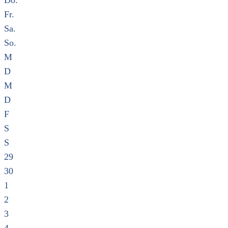
Do.
Fr.
Sa.
So.
M
D
M
D
F
S
S
29
30
1
2
3