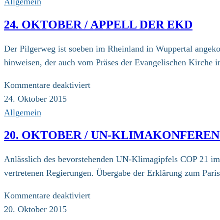
Allgemein
24. OKTOBER / APPELL DER EKD
Der Pilgerweg ist soeben im Rheinland in Wuppertal angeko
hinweisen, der auch vom Präses der Evangelischen Kirche
für
Kommentare deaktiviert
24.
24. Oktober 2015
Oktober
Allgemein
/
20. OKTOBER / UN-KLIMAKONFERE
Appell
der
Anlässlich des bevorstehenden UN-Klimagipfels COP 21 im D
EKD
vertretenen Regierungen. Übergabe der Erklärung zum Paris
für
Kommentare deaktiviert
20.
20. Oktober 2015