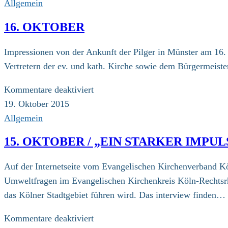
Oktober
Allgemein
/
16. OKTOBER
UN-
Klimakonferenz:
Impressionen von der Ankunft der Pilger in Münster am 16.
Erklärung
Vertretern der ev. und kath. Kirche sowie dem Bürgermeiste
von
Religionsvertretern
für
Kommentare deaktiviert
16.
19. Oktober 2015
Oktober
Allgemein
15. OKTOBER / „EIN STARKER IMP
Auf der Internetseite vom Evangelischen Kirchenverband Köl
Umweltfragen im Evangelischen Kirchenkreis Köln-Rechtsrhe
das Kölner Stadtgebiet führen wird. Das interview finden…
für
Kommentare deaktiviert