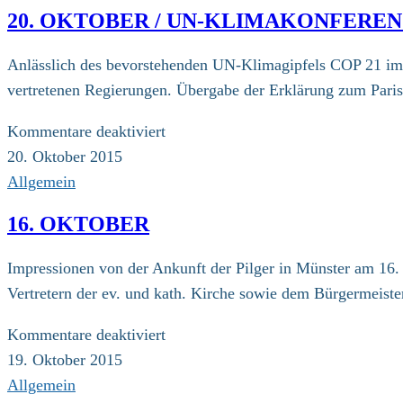
/
20. OKTOBER / UN-KLIMAKONFERE
Appell
der
Anlässlich des bevorstehenden UN-Klimagipfels COP 21 im D
EKD
vertretenen Regierungen. Übergabe der Erklärung zum Paris
für
Kommentare deaktiviert
20.
20. Oktober 2015
Oktober
Allgemein
/
16. OKTOBER
UN-
Klimakonferenz:
Impressionen von der Ankunft der Pilger in Münster am 16.
Erklärung
Vertretern der ev. und kath. Kirche sowie dem Bürgermeiste
von
Religionsvertretern
für
Kommentare deaktiviert
16.
19. Oktober 2015
Oktober
Allgemein