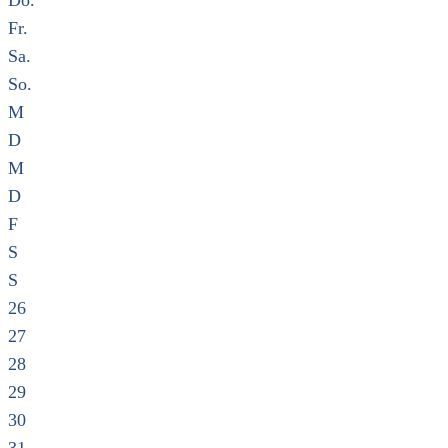
Do.
Fr.
Sa.
So.
M
D
M
D
F
S
S
26
27
28
29
30