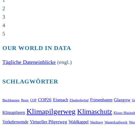
1
2
3
4
5
OUR WORLD IN DATA
Tägliche Dateneinblicke
(engl.)
SCHLAGWÖRTER
COP26
Glasgow
Eisenach
Friesenhagen
Bischhausen
Bonn
COP
Elisabethpfad
Gr
Klimapilgerweg
Klimaschutz
Klimapilgern
Kloser Marienh
Virtueller Pilgerweg
Verkehrswende
Waldkappel
Wartburg
Wasserkraftwerk
Wer