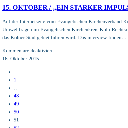
15. OKTOBER / „EIN STARKER IMP
Auf der Internetseite vom Evangelischen Kirchenverband Köl
Umweltfragen im Evangelischen Kirchenkreis Köln-Rechtsrhe
das Kölner Stadtgebiet führen wird. Das interview finden…
für
Kommentare deaktiviert
15.
16. Oktober 2015
Oktober
Zur
/
vorherigen
1
„Ein
Seite
…
starker
48
Impuls,
49
aus
50
dem
51
Kraft
52