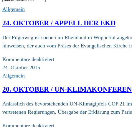
Allgemein
24. OKTOBER / APPELL DER EKD
Der Pilgerweg ist soeben im Rheinland in Wuppertal angeko
hinweisen, der auch vom Präses der Evangelischen Kirche
für
Kommentare deaktiviert
24.
24. Oktober 2015
Oktober
Allgemein
/
20. OKTOBER / UN-KLIMAKONFERE
Appell
der
Anlässlich des bevorstehenden UN-Klimagipfels COP 21 im D
EKD
vertretenen Regierungen. Übergabe der Erklärung zum Paris
für
Kommentare deaktiviert