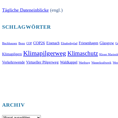
Tägliche Dateneinblicke
(engl.)
SCHLAGWÖRTER
COP26
Glasgow
Eisenach
Friesenhagen
Bischhausen
Bonn
COP
Elisabethpfad
Gr
Klimapilgerweg
Klimaschutz
Klimapilgern
Kloser Marienh
Virtueller Pilgerweg
Verkehrswende
Waldkappel
Wartburg
Wasserkraftwerk
Wer
ARCHIV
Archiv