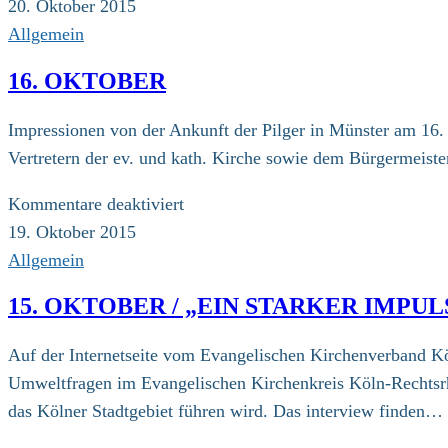
20.
20. Oktober 2015
Oktober
Allgemein
/
16. OKTOBER
UN-
Klimakonferenz:
Impressionen von der Ankunft der Pilger in Münster am 16.
Erklärung
Vertretern der ev. und kath. Kirche sowie dem Bürgermeiste
von
Religionsvertretern
für
Kommentare deaktiviert
16.
19. Oktober 2015
Oktober
Allgemein
15. OKTOBER / „EIN STARKER IMP
Auf der Internetseite vom Evangelischen Kirchenverband Köl
Umweltfragen im Evangelischen Kirchenkreis Köln-Rechtsrhe
das Kölner Stadtgebiet führen wird. Das interview finden…