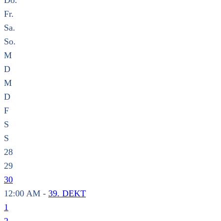
Do.
Fr.
Sa.
So.
M
D
M
D
F
S
S
28
29
30
12:00 AM -
39. DEKT
1