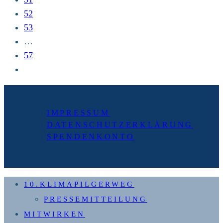
52
53
…
57
Zur
nächsten
Seite
IMPRESSUM
DATENSCHUTZERKLÄRUNG
SPENDENKONTO
10.KLIMAPILGERWEG
PRESSEMITTEILUNG
MITWIRKEN