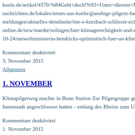
koeln.de/artikel/4370-%84Geht+doch!%93+Unter+diesem+
nachrichten.de/lokales/neues-aus-koeln/glaeubige-pilgern-f
meldungen/aktuelles-detailseite/tim-o-kurzbach-schliesst-si
online.de/nrw/staedte/solingen/fuer-klimagerechtigkeit-u
10-24/umweltministerin-hendricks-optimistisch-fuer-un-kl
für
Kommentare deaktiviert
03.
3. November 2015
November
Allgemein
1. NOVEMBER
Klimapilgerweg machte in Bonn Station Zur Pilgergruppe g
Innenstadt angeschlossen hatten - entlang des Rheins zum U
für
Kommentare deaktiviert
1.
1. November 2015