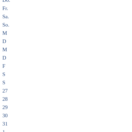
Do.
Fr.
Sa.
So.
M
D
M
D
F
S
S
27
28
29
30
31