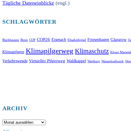
Tägliche Dateneinblicke
(engl.)
SCHLAGWÖRTER
COP26
Glasgow
Eisenach
Friesenhagen
Bischhausen
Bonn
COP
Elisabethpfad
Gr
Klimapilgerweg
Klimaschutz
Klimapilgern
Kloser Marienh
Virtueller Pilgerweg
Verkehrswende
Waldkappel
Wartburg
Wasserkraftwerk
Wer
ARCHIV
Archiv