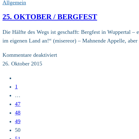
November
Allgemein
25. OKTOBER / BERGFEST
Die Hälfte des Wegs ist geschafft: Bergfest in Wuppertal 
im eigenen Land an!“ (misereor) – Mahnende Appelle, aber 
für
Kommentare deaktiviert
25.
26. Oktober 2015
Oktober
Zur
/
vorherigen
1
Bergfest
Seite
…
47
48
49
50
51