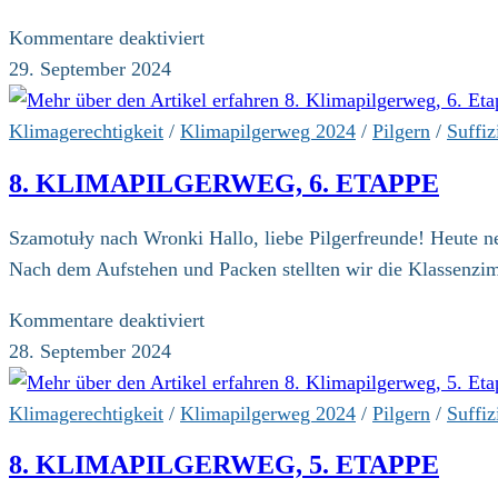
für
Kommentare deaktiviert
8.
29. September 2024
Klimapilgerweg,
7.
Klimagerechtigkeit
/
Klimapilgerweg 2024
/
Pilgern
/
Suffiz
Etappe
8. KLIMAPILGERWEG, 6. ETAPPE
Szamotuły nach Wronki Hallo, liebe Pilgerfreunde! Heute 
Nach dem Aufstehen und Packen stellten wir die Klassenzi
für
Kommentare deaktiviert
8.
28. September 2024
Klimapilgerweg,
6.
Klimagerechtigkeit
/
Klimapilgerweg 2024
/
Pilgern
/
Suffiz
Etappe
8. KLIMAPILGERWEG, 5. ETAPPE