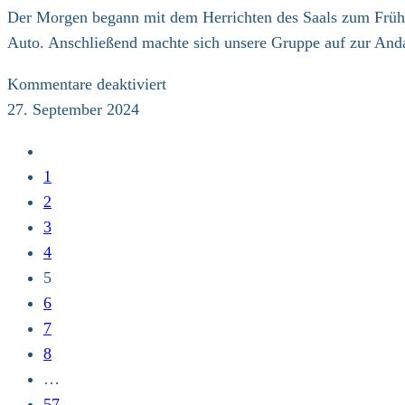
Der Morgen begann mit dem Herrichten des Saals zum Frühs
Auto. Anschließend machte sich unsere Gruppe auf zur Anda
für
Kommentare deaktiviert
8.
27. September 2024
Klimapilgerweg,
Zur
5.
vorherigen
1
Etappe
Seite
2
3
4
5
6
7
8
…
57