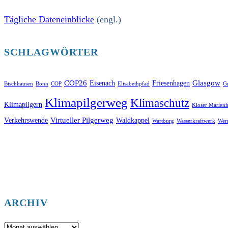
Tägliche Dateneinblicke
(engl.)
SCHLAGWÖRTER
COP26
Glasgow
Eisenach
Friesenhagen
Bischhausen
Bonn
COP
Elisabethpfad
Gr
Klimapilgerweg
Klimaschutz
Klimapilgern
Kloser Marienh
Virtueller Pilgerweg
Verkehrswende
Waldkappel
Wartburg
Wasserkraftwerk
Wer
ARCHIV
Archiv