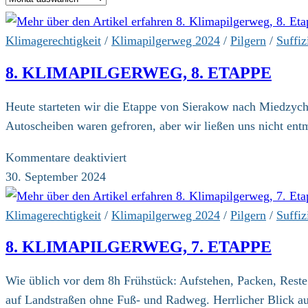
Klimagerechtigkeit
/
Klimapilgerweg 2024
/
Pilgern
/
Suffiz
8. KLIMAPILGERWEG, 8. ETAPPE
Heute starteten wir die Etappe von Sierakow nach Miedzyc
Autoscheiben waren gefroren, aber wir ließen uns nicht ent
für
Kommentare deaktiviert
8.
30. September 2024
Klimapilgerweg,
8.
Klimagerechtigkeit
/
Klimapilgerweg 2024
/
Pilgern
/
Suffiz
Etappe
8. KLIMAPILGERWEG, 7. ETAPPE
Wie üblich vor dem 8h Frühstück: Aufstehen, Packen, Rest
auf Landstraßen ohne Fuß- und Radweg. Herrlicher Blick au