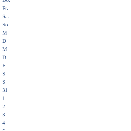
Do.
Fr.
Sa.
So.
M
D
M
D
F
S
S
31
1
2
3
4