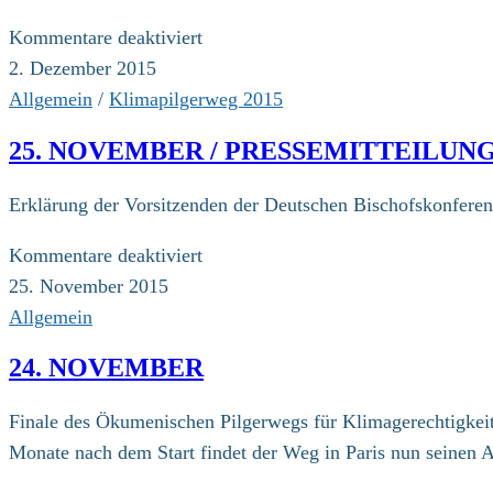
für
Kommentare deaktiviert
Dezember
2. Dezember 2015
/
Allgemein
/
Klimapilgerweg 2015
COP21
25. NOVEMBER / PRESSEMITTEILU
in
Paris:
Erklärung der Vorsitzenden der Deutschen Bischofskonfere
Pilger
zeigen
für
Kommentare deaktiviert
dass
25.
25. November 2015
es
November
Allgemein
geht!
/
24. NOVEMBER
PRESSEMITTEILUNG
DER
Finale des Ökumenischen Pilgerwegs für Klimagerechtigkeit 
DEUTSCHEN
Monate nach dem Start findet der Weg in Paris nun seinen
BISCHOFSKONFERENZ