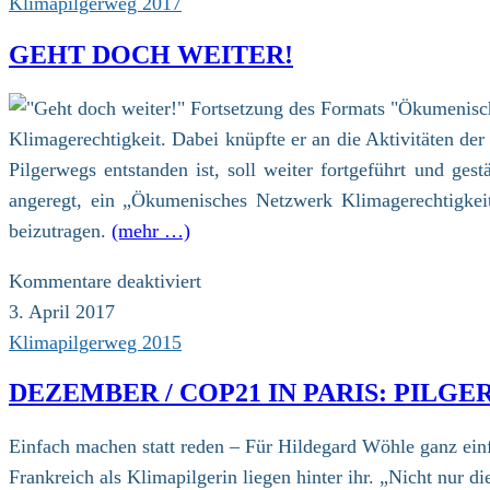
Klimapilgerweg 2017
GEHT DOCH WEITER!
Klimagerechtigkeit. Dabei knüpfte er an die Aktivitäten d
Pilgerwegs entstanden ist, soll weiter fortgeführt und ge
angeregt, ein „Ökumenisches Netzwerk Klimagerechtigkei
beizutragen.
(mehr …)
für
Kommentare deaktiviert
Geht
3. April 2017
doch
Klimapilgerweg 2015
weiter!
DEZEMBER / COP21 IN PARIS: PILGE
Einfach machen statt reden – Für Hildegard Wöhle ganz ein
Frankreich als Klimapilgerin liegen hinter ihr. „Nicht nur d