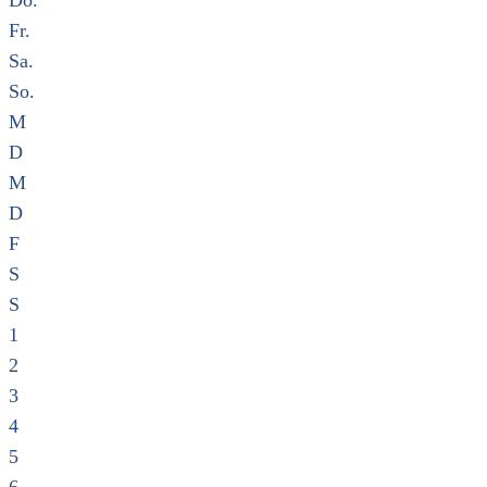
Do.
Fr.
Sa.
So.
M
D
M
D
F
S
S
1
2
3
4
5