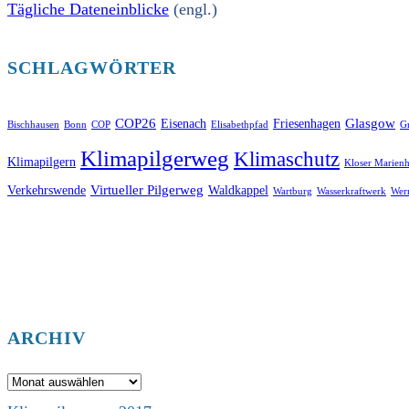
Tägliche Dateneinblicke
(engl.)
SCHLAGWÖRTER
COP26
Glasgow
Eisenach
Friesenhagen
Bischhausen
Bonn
COP
Elisabethpfad
Gr
Klimapilgerweg
Klimaschutz
Klimapilgern
Kloser Marienh
Virtueller Pilgerweg
Verkehrswende
Waldkappel
Wartburg
Wasserkraftwerk
Wer
ARCHIV
Archiv