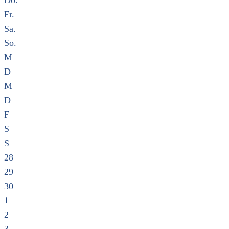
Do.
Fr.
Sa.
So.
M
D
M
D
F
S
S
28
29
30
1
2