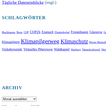
Tägliche Dateneinblicke
(engl.)
SCHLAGWÖRTER
COP26
Glasgow
Eisenach
Friesenhagen
Bischhausen
Bonn
COP
Elisabethpfad
Gr
Klimapilgerweg
Klimaschutz
Klimapilgern
Kloser Marienh
Virtueller Pilgerweg
Verkehrswende
Waldkappel
Wartburg
Wasserkraftwerk
Wer
ARCHIV
Archiv