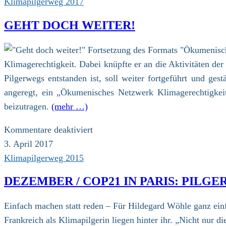
Klimapilgerweg 2017
GEHT DOCH WEITER!
Klimagerechtigkeit. Dabei knüpfte er an die Aktivitäten d
Pilgerwegs entstanden ist, soll weiter fortgeführt und ge
angeregt, ein „Ökumenisches Netzwerk Klimagerechtigkei
beizutragen.
(mehr …)
für
Kommentare deaktiviert
Geht
3. April 2017
doch
Klimapilgerweg 2015
weiter!
DEZEMBER / COP21 IN PARIS: PILGE
Einfach machen statt reden – Für Hildegard Wöhle ganz ein
Frankreich als Klimapilgerin liegen hinter ihr. „Nicht nur d