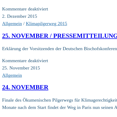
für
Kommentare deaktiviert
Dezember
2. Dezember 2015
/
Allgemein
/
Klimapilgerweg 2015
COP21
25. NOVEMBER / PRESSEMITTEILU
in
Paris:
Erklärung der Vorsitzenden der Deutschen Bischofskonfere
Pilger
zeigen
für
Kommentare deaktiviert
dass
25.
25. November 2015
es
November
Allgemein
geht!
/
24. NOVEMBER
PRESSEMITTEILUNG
DER
Finale des Ökumenischen Pilgerwegs für Klimagerechtigkeit 
DEUTSCHEN
Monate nach dem Start findet der Weg in Paris nun seinen
BISCHOFSKONFERENZ