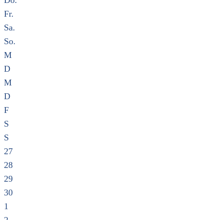
Do.
Fr.
Sa.
So.
M
D
M
D
F
S
S
27
28
29
30
1