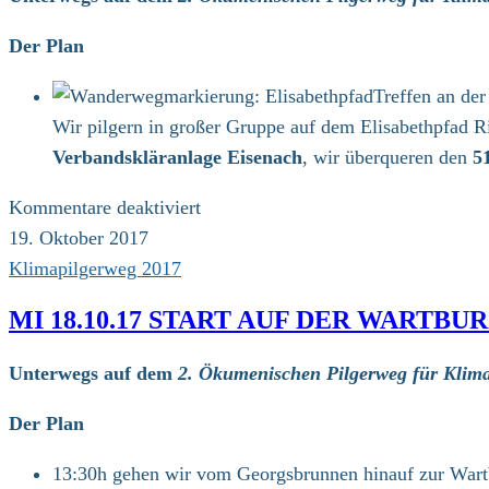
–
Waldkappel
Der Plan
(24
Treffen an de
km)
Wir pilgern in großer Gruppe auf dem Elisabethpfad 
Verbandskläranlage Eisenach
, wir überqueren den
5
für
Kommentare deaktiviert
Do
19. Oktober 2017
19.10.17,
Klimapilgerweg 2017
1.
MI 18.10.17 START AUF DER WARTBU
Etappe:
Eisenach
Unterwegs auf dem
2. Ökumenischen Pilgerweg für Klima
–
Lüderbach
Der Plan
(24
13:30h gehen wir vom Georgsbrunnen hinauf zur Wartbu
km)