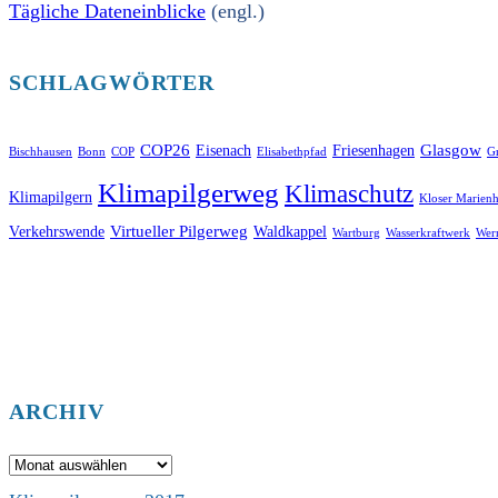
Tägliche Dateneinblicke
(engl.)
SCHLAGWÖRTER
COP26
Glasgow
Eisenach
Friesenhagen
Bischhausen
Bonn
COP
Elisabethpfad
Gr
Klimapilgerweg
Klimaschutz
Klimapilgern
Kloser Marienh
Virtueller Pilgerweg
Verkehrswende
Waldkappel
Wartburg
Wasserkraftwerk
Wer
ARCHIV
Archiv