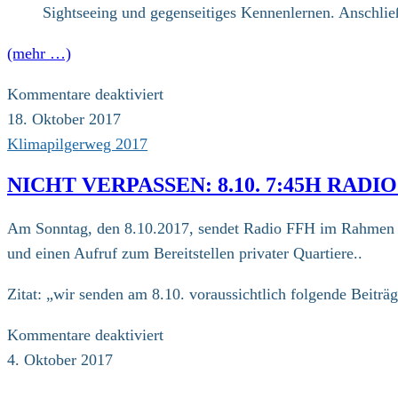
Sightseeing und gegenseitiges Kennenlernen. Anschließ
(mehr …)
für
Kommentare deaktiviert
Mi
18. Oktober 2017
18.10.17
Klimapilgerweg 2017
Start
NICHT VERPASSEN: 8.10. 7:45H RAD
auf
der
Am Sonntag, den 8.10.2017, sendet Radio FFH im Rahmen d
Wartburg
und einen Aufruf zum Bereitstellen privater Quartiere..
Zitat: „wir senden am 8.10. voraussichtlich folgende Beiträ
für
Kommentare deaktiviert
Nicht
4. Oktober 2017
verpassen: