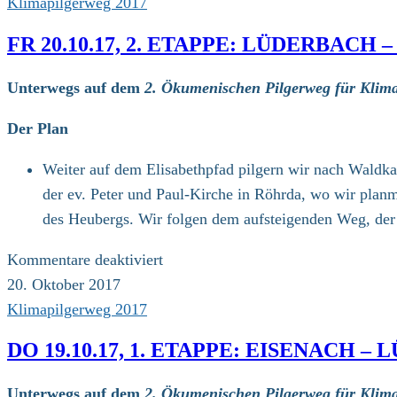
Klimapilgerweg 2017
FR 20.10.17, 2. ETAPPE: LÜDERBACH
Unterwegs auf dem
2. Ökumenischen Pilgerweg für Klima
Der Plan
Weiter auf dem Elisabethpfad pilgern wir nach Waldk
der ev. Peter und Paul-Kirche in Röhrda, wo wir plan
des Heubergs. Wir folgen dem aufsteigenden Weg, der
für
Kommentare deaktiviert
Fr
20. Oktober 2017
20.10.17,
Klimapilgerweg 2017
2.
DO 19.10.17, 1. ETAPPE: EISENACH –
Etappe:
Lüderbach
Unterwegs auf dem
2. Ökumenischen Pilgerweg für Klima