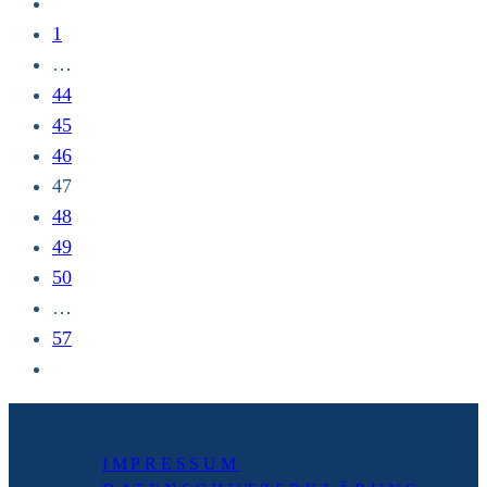
Zur
8.10.
vorherigen
1
7:45h
Seite
…
Radio
44
FFH,
45
Klimapilgern
46
47
48
49
50
…
57
Zur
nächsten
Seite
IMPRESSUM