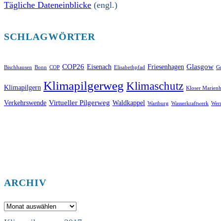
Tägliche Dateneinblicke
(engl.)
SCHLAGWÖRTER
COP26
Glasgow
Eisenach
Friesenhagen
Bischhausen
Bonn
COP
Elisabethpfad
Gr
Klimapilgerweg
Klimaschutz
Klimapilgern
Kloser Marienh
Virtueller Pilgerweg
Verkehrswende
Waldkappel
Wartburg
Wasserkraftwerk
Wer
ARCHIV
Archiv