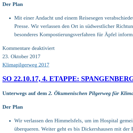
Stadtallendorf
Der Plan
(22
Mit einer Andacht und einem Reisesegen verabschiedet
km)
Presse. Wir verlassen den Ort in südwestlicher Ric
besonderes Kompostierungsverfahren für Äpfel inform
für
Kommentare deaktiviert
Mo
23. Oktober 2017
23.10.17,
Klimapilgerweg 2017
5.
SO 22.10.17, 4. ETAPPE: SPANGENBE
Etappe:
Homberg
Unterwegs auf dem
2. Ökumenischen Pilgerweg für Klima
–
Ziegenhain
Der Plan
(25
Wir verlassen den Himmelsfels, um im Hospital gemein
km)
überqueren. Weiter geht es bis Dickershausen mit der 