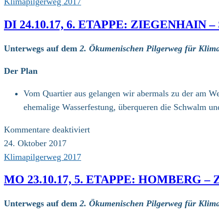
Klimapilgerweg 2017
DI 24.10.17, 6. ETAPPE: ZIEGENHAIN
Unterwegs auf dem
2. Ökumenischen Pilgerweg für Klima
Der Plan
Vom Quartier aus gelangen wir abermals zu der am Weg
ehemalige Wasserfestung, überqueren die Schwalm und
für
Kommentare deaktiviert
Di
24. Oktober 2017
24.10.17,
Klimapilgerweg 2017
6.
MO 23.10.17, 5. ETAPPE: HOMBERG –
Etappe:
Ziegenhain
Unterwegs auf dem
2. Ökumenischen Pilgerweg für Klima
–