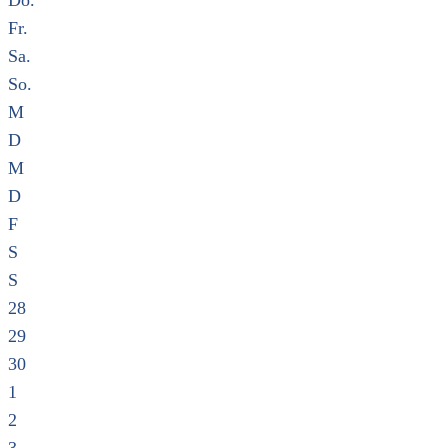
Do.
Fr.
Sa.
So.
M
D
M
D
F
S
S
28
29
30
1
2