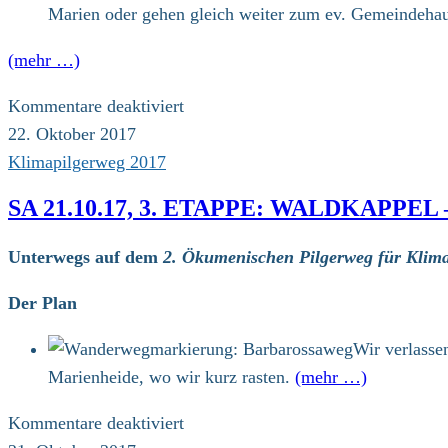
Marien oder gehen gleich weiter zum ev. Gemeindehau
(mehr …)
für
Kommentare deaktiviert
So
22. Oktober 2017
22.10.17,
Klimapilgerweg 2017
4.
SA 21.10.17, 3. ETAPPE: WALDKAPPE
Etappe:
Spangenberg
Unterwegs auf dem
2. Ökumenischen Pilgerweg für Klima
–
Homberg
Der Plan
(Efze)
Wir verlasse
(25
Marienheide, wo wir kurz rasten.
(mehr …)
km)
für
Kommentare deaktiviert