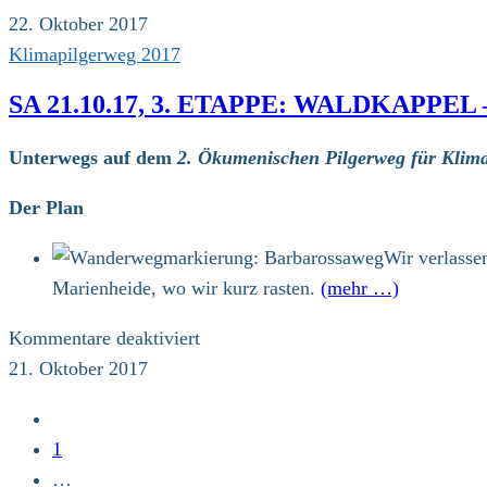
So
22. Oktober 2017
22.10.17,
Klimapilgerweg 2017
4.
SA 21.10.17, 3. ETAPPE: WALDKAPPE
Etappe:
Spangenberg
Unterwegs auf dem
2. Ökumenischen Pilgerweg für Klima
–
Homberg
Der Plan
(Efze)
Wir verlasse
(25
Marienheide, wo wir kurz rasten.
(mehr …)
km)
für
Kommentare deaktiviert
Sa
21. Oktober 2017
21.10.17,
Zur
3.
vorherigen
1
Etappe:
Seite
…