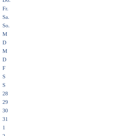
Do.
Fr.
Sa.
So.
M
D
M
D
F
S
S
28
29
30
31
1