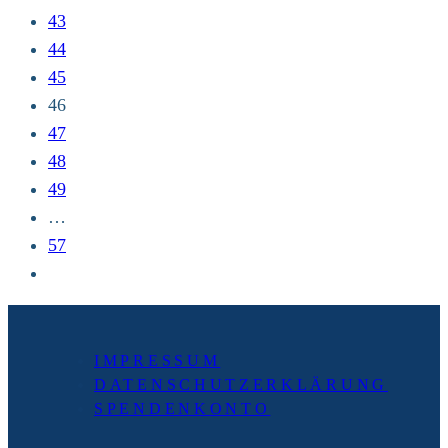
Waldkappel
43
–
44
Spangenberg
45
(22
46
km)
47
48
49
…
57
Zur
nächsten
Seite
IMPRESSUM
DATENSCHUTZERKLÄRUNG
SPENDENKONTO