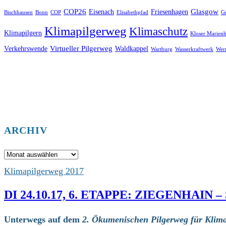
COP26
Glasgow
Eisenach
Friesenhagen
Bischhausen
Bonn
COP
Elisabethpfad
Gr
Klimapilgerweg
Klimaschutz
Klimapilgern
Kloser Marienh
Virtueller Pilgerweg
Verkehrswende
Waldkappel
Wartburg
Wasserkraftwerk
Wer
ARCHIV
Archiv
Klimapilgerweg 2017
DI 24.10.17, 6. ETAPPE: ZIEGENHAIN
Unterwegs auf dem
2. Ökumenischen Pilgerweg für Klima