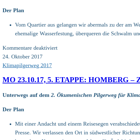
Der Plan
Vom Quartier aus gelangen wir abermals zu der am Weg
ehemalige Wasserfestung, überqueren die Schwalm und
für
Kommentare deaktiviert
Di
24. Oktober 2017
24.10.17,
Klimapilgerweg 2017
6.
MO 23.10.17, 5. ETAPPE: HOMBERG –
Etappe:
Ziegenhain
Unterwegs auf dem
2. Ökumenischen Pilgerweg für Klima
–
Stadtallendorf
Der Plan
(22
Mit einer Andacht und einem Reisesegen verabschiedet
km)
Presse. Wir verlassen den Ort in südwestlicher Ric