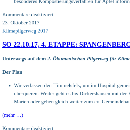
besonderes Kompostierungsverfahren für Äpfel inform
für
Kommentare deaktiviert
Mo
23. Oktober 2017
23.10.17,
Klimapilgerweg 2017
5.
SO 22.10.17, 4. ETAPPE: SPANGENBE
Etappe:
Homberg
Unterwegs auf dem
2. Ökumenischen Pilgerweg für Klima
–
Ziegenhain
Der Plan
(25
Wir verlassen den Himmelsfels, um im Hospital gemein
km)
überqueren. Weiter geht es bis Dickershausen mit der 
Marien oder gehen gleich weiter zum ev. Gemeindehau
(mehr …)
für
Kommentare deaktiviert