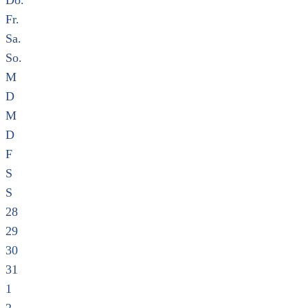
Do.
Fr.
Sa.
So.
M
D
M
D
F
S
S
28
29
30
31
1