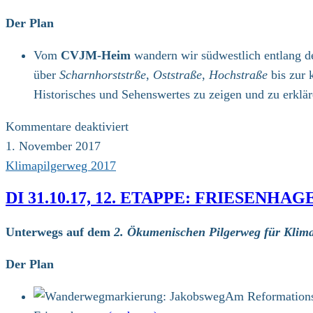
Der Plan
Vom
CVJM-Heim
wandern wir südwestlich entlang de
über
Scharnhorststrße
,
Oststraße
,
Hochstraße
bis zur 
Historisches und Sehenswertes zu zeigen und zu erklä
für
Kommentare deaktiviert
Mi
1. November 2017
01.11.17,
Klimapilgerweg 2017
13.
DI 31.10.17, 12. ETAPPE: FRIESEN
Etappe:
Waldbröl-
Unterwegs auf dem
2. Ökumenischen Pilgerweg für Klima
Hermesdorf
–
Der Plan
Ruppichteroth
Am Reformationst
(18