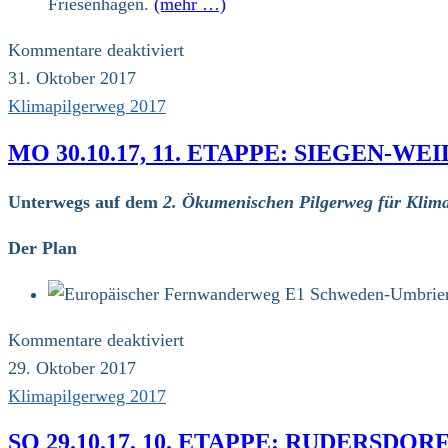
Friesenhagen.
(mehr …)
km)
für
Kommentare deaktiviert
Di
31. Oktober 2017
31.10.17,
Klimapilgerweg 2017
12.
MO 30.10.17, 11. ETAPPE: SIEGEN-W
Etappe:
Friesenhagen
Unterwegs auf dem
2. Ökumenischen Pilgerweg für Klima
–
Waldbröl-
Der Plan
Hermesdorf
(19
km)
für
Kommentare deaktiviert
Mo
29. Oktober 2017
30.10.17,
Klimapilgerweg 2017
11.
SO 29.10.17, 10. ETAPPE: RUDERSDO