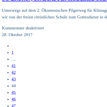
Etappe:
Siegen-
Unterwegs auf dem 2. Ökumenischen Pilgerweg für Klimager
Weidenau
wir von der freien christlichen Schule zum Gottesdienst in
–
Friesenhagen
für
Kommentare deaktiviert
(25
So
28. Oktober 2017
km)
29.10.17,
Zur
10.
vorherigen
1
Etappe:
Seite
…
Rudersdorf
41
–
42
Siegen-
43
Weidenau
44
(18
45
km)
46
47