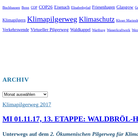
COP26
Glasgow
Eisenach
Friesenhagen
Bischhausen
Bonn
COP
Elisabethpfad
Gr
Klimapilgerweg
Klimaschutz
Klimapilgern
Kloser Marienh
Virtueller Pilgerweg
Verkehrswende
Waldkappel
Wartburg
Wasserkraftwerk
Wer
ARCHIV
Archiv
Klimapilgerweg 2017
MI 01.11.17, 13. ETAPPE: WALDBRÖ
Unterwegs auf dem
2. Ökumenischen Pilgerweg für Klima