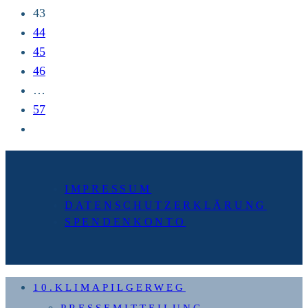
(Sieg)
43
(22
44
km)
45
46
…
57
Zur
nächsten
Seite
IMPRESSUM
DATENSCHUTZERKLÄRUNG
SPENDENKONTO
10.KLIMAPILGERWEG