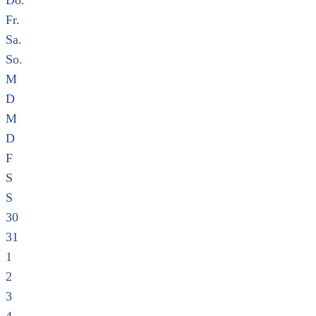
Do.
Fr.
Sa.
So.
M
D
M
D
F
S
S
30
31
1
2
3