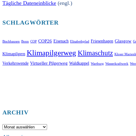
Tägliche Dateneinblicke
(engl.)
SCHLAGWÖRTER
COP26
Glasgow
Eisenach
Friesenhagen
Bischhausen
Bonn
COP
Elisabethpfad
Gr
Klimapilgerweg
Klimaschutz
Klimapilgern
Kloser Marienh
Virtueller Pilgerweg
Verkehrswende
Waldkappel
Wartburg
Wasserkraftwerk
Wer
ARCHIV
Archiv