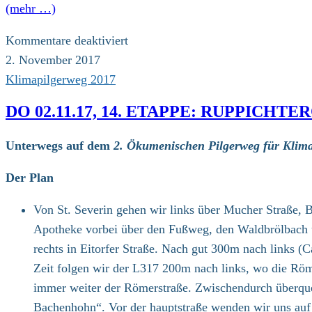
(mehr …)
für
Kommentare deaktiviert
Fr
2. November 2017
03.11.17,
Klimapilgerweg 2017
15.
DO 02.11.17, 14. ETAPPE: RUPPICHTE
Etappe:
Hennef
Unterwegs auf dem
2. Ökumenischen Pilgerweg für Klima
(Sieg)
–
Der Plan
Bonn-
Von St. Severin gehen wir links über Mucher Straße, Bu
Beuel
Apotheke vorbei über den Fußweg, den Waldbrölbach ü
(20
rechts in Eitorfer Straße. Nach gut 300m nach links 
km)
Zeit folgen wir der L317 200m nach links, wo die Röme
immer weiter der Römerstraße. Zwischendurch überquer
Bachenhohn“. Vor der hauptstraße wenden wir uns auf 