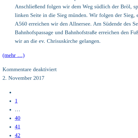
Anschließend folgen wir dem Weg südlich der Bröl, sp
linken Seite in die Sieg münden. Wir folgen der Sieg,
A560 erreichen wir den Allnersee. Am Südende des Sees
Bahnhofspassage und Bahnhofstraße erreichen den Fußgä
wir an die ev. Chrisuskirche gelangen.
(mehr …)
für
Kommentare deaktiviert
Do
2. November 2017
02.11.17,
Zur
14.
vorherigen
1
Etappe:
Seite
…
Ruppichteroth
40
–
41
Hennef
42