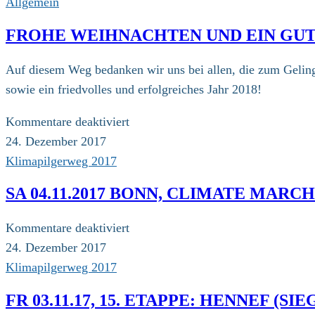
Allgemein
FROHE WEIHNACHTEN UND EIN GUT
Auf diesem Weg bedanken wir uns bei allen, die zum Geling
sowie ein friedvolles und erfolgreiches Jahr 2018!
für
Kommentare deaktiviert
Frohe
24. Dezember 2017
Weihnachten
Klimapilgerweg 2017
und
SA 04.11.2017 BONN, CLIMATE MAR
ein
gutes
für
Kommentare deaktiviert
neues
Sa
24. Dezember 2017
Jahr!
04.11.2017
Klimapilgerweg 2017
Bonn,
FR 03.11.17, 15. ETAPPE: HENNEF (SI
Climate